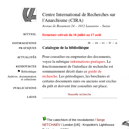
Centre International de Recherches sur
l'Anarchisme (CIRA)
Avenue de Beaumont 24 – 1012 Lausanne – Suisse
accueil
Fermeture estivale du 18 juillet au 17 août
informations
de
–
en
–
es
–
fr
–
it
pratiques
Catalogue de la bibliothèque
Pour consulter ou emprunter des documents,
actualités
voyez la rubrique
informations pratiques
. Le
ressources
fonctionnement de l'interface de recherche est
sommairement décrit dans ce
guide de
Bibliothèque
recherche
. Les périodiques, les brochures et
Archives, documentation
et collections
certains documents rares ou anciens sont exclus
du prêt et doivent être consultés sur place.
publications
Nouvelle recherche
liens
The catechism of the revolutionist
/
Serge
NETCHAIEV
/ London [UK] : Kropotkin's Lighthouse