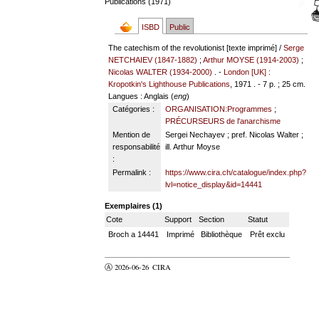
Publications (1971)
ISBD
Public
The catechism of the revolutionist [texte imprimé] /
Serge
NETCHAIEV (1847-1882)
;
Arthur MOYSE (1914-2003)
;
Nicolas WALTER (1934-2000)
. -
London [UK] :
Kropotkin's Lighthouse Publications
, 1971 . - 7 p. ; 25 cm.
Langues
: Anglais (
eng
)
Catégories :
ORGANISATION:Programmes
;
PRÉCURSEURS de l'anarchisme
Mention de
Sergei Nechayev ; pref. Nicolas Walter ;
responsabilité
ill. Arthur Moyse
:
Permalink :
https://www.cira.ch/catalogue/index.php?
lvl=notice_display&id=14441
Exemplaires (1)
Cote
Support
Section
Statut
Broch a 14441
Imprimé
Bibliothèque
Prêt exclu
Ⓐ 2026-06-26
CIRA
valider