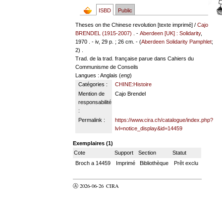
ISBD
Public
Theses on the Chinese revolution [texte imprimé] /
Cajo
BRENDEL (1915-2007)
. -
Aberdeen [UK] : Solidarity
,
1970 . - iv, 29 p. ; 26 cm. - (
Aberdeen Solidarity Pamphlet
;
2) .
Trad. de la trad. française parue dans Cahiers du
Communisme de Conseils
Langues
: Anglais (
eng
)
Catégories :
CHINE:Histoire
Mention de
Cajo Brendel
responsabilité
:
Permalink :
https://www.cira.ch/catalogue/index.php?
lvl=notice_display&id=14459
Exemplaires (1)
Cote
Support
Section
Statut
Broch a 14459
Imprimé
Bibliothèque
Prêt exclu
Ⓐ 2026-06-26
CIRA
valider