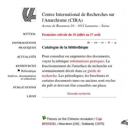
Centre International de Recherches sur
l'Anarchisme (CIRA)
Avenue de Beaumont 24 – 1012 Lausanne – Suisse
accueil
Fermeture estivale du 18 juillet au 17 août
informations
de
–
en
–
es
–
fr
–
it
pratiques
Catalogue de la bibliothèque
Pour consulter ou emprunter des documents,
actualités
voyez la rubrique
informations pratiques
. Le
ressources
fonctionnement de l'interface de recherche est
sommairement décrit dans ce
guide de
Bibliothèque
recherche
. Les périodiques, les brochures et
Archives, documentation
et collections
certains documents rares ou anciens sont exclus
du prêt et doivent être consultés sur place.
publications
Nouvelle recherche
liens
Theses on the Chinese revolution
/
Cajo
BRENDEL
/ Aberdeen [UK] : Solidarity (1970)