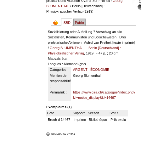
proletarische Aktionen ! Aufruf zur Freiheit
/
Georg
BLUMENTHAL
/ Berlin [Deutschland] :
Physiokratischer Verlag (1919)
ISBD
Public
Sozialisierung oder Aufteilung ? Vorschlag an alle
Sozialisten, Kommunisten und Bolschewisten ; Drei
proletarische Aktionen ! Aufruf zur Freiheit [texte imprimé]
/
Georg BLUMENTHAL
. -
Berlin [Deutschland] :
Physiokratischer Verlag
, 1919 . - 47 p. ; 23 cm.
Mauvais état
Langues
: Allemand (
ger
)
Catégories :
ARGENT
;
ÉCONOMIE
Mention de
Georg Blumenthal
responsabilité
:
Permalink :
https://www.cira.ch/catalogue/index.php?
lvl=notice_display&id=14467
Exemplaires (1)
Cote
Support
Section
Statut
Broch d 14467
Imprimé
Bibliothèque
Prêt exclu
Ⓐ 2026-06-26
CIRA
valider