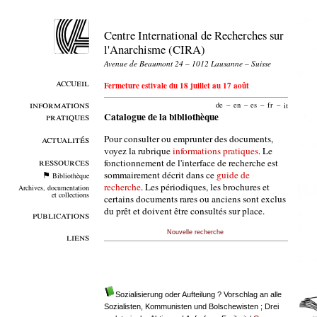
Centre International de Recherches sur
l'Anarchisme (CIRA)
Avenue de Beaumont 24 – 1012 Lausanne – Suisse
accueil
Fermeture estivale du 18 juillet au 17 août
informations
de
–
en
–
es
–
fr
–
it
pratiques
Catalogue de la bibliothèque
Pour consulter ou emprunter des documents,
actualités
voyez la rubrique
informations pratiques
. Le
ressources
fonctionnement de l'interface de recherche est
sommairement décrit dans ce
guide de
Bibliothèque
recherche
. Les périodiques, les brochures et
Archives, documentation
et collections
certains documents rares ou anciens sont exclus
du prêt et doivent être consultés sur place.
publications
Nouvelle recherche
liens
Sozialisierung oder Aufteilung ? Vorschlag an alle
Sozialisten, Kommunisten und Bolschewisten ; Drei