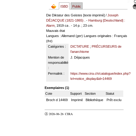
ISBD
Public
Die Diktatur des Geistes [texte imprimé] /
Joseph
DÉJACQUE (1821-1865)
. -
Hamburg [Deutschland] :
Alarm
, 1919 ca . - 14 p. ; 23 cm.
Mauvais état
Langues
: Allemand (
ger
)
Langues originales
: Français
(
fre
)
Catégories :
DICTATURE
;
PRÉCURSEURS de
l'anarchisme
Mention de
J. Déjacques
responsabilité
:
Permalink :
https://www.cira.ch/catalogue/index.php?
lvl=notice_display&id=14469
Exemplaires (1)
Cote
Support
Section
Statut
Broch d 14469
Imprimé
Bibliothèque
Prêt exclu
Ⓐ 2026-06-26
CIRA
valider