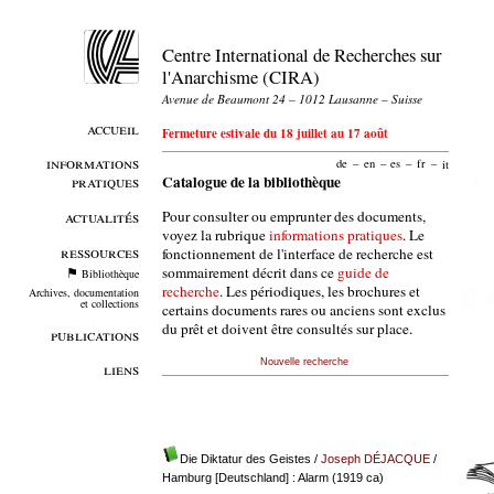
Centre International de Recherches sur
l'Anarchisme (CIRA)
Avenue de Beaumont 24 – 1012 Lausanne – Suisse
accueil
Fermeture estivale du 18 juillet au 17 août
informations
de
–
en
–
es
–
fr
–
it
pratiques
Catalogue de la bibliothèque
Pour consulter ou emprunter des documents,
actualités
voyez la rubrique
informations pratiques
. Le
ressources
fonctionnement de l'interface de recherche est
sommairement décrit dans ce
guide de
Bibliothèque
recherche
. Les périodiques, les brochures et
Archives, documentation
et collections
certains documents rares ou anciens sont exclus
du prêt et doivent être consultés sur place.
publications
Nouvelle recherche
liens
Die Diktatur des Geistes
/
Joseph DÉJACQUE
/
Hamburg [Deutschland] : Alarm (1919 ca)