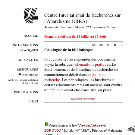
Centre International de Recherches sur
l'Anarchisme (CIRA)
Avenue de Beaumont 24 – 1012 Lausanne – Suisse
accueil
Fermeture estivale du 18 juillet au 17 août
informations
de
–
en
–
es
–
fr
–
it
pratiques
Catalogue de la bibliothèque
Pour consulter ou emprunter des documents,
actualités
voyez la rubrique
informations pratiques
. Le
ressources
fonctionnement de l'interface de recherche est
sommairement décrit dans ce
guide de
Bibliothèque
recherche
. Les périodiques, les brochures et
Archives, documentation
et collections
certains documents rares ou anciens sont exclus
du prêt et doivent être consultés sur place.
publications
Nouvelle recherche
liens
Anarchism and law
/
Aleksej Alekseevič
BOROVOJ
/ Buffalo, NY [USA] : Friends of Malatesta