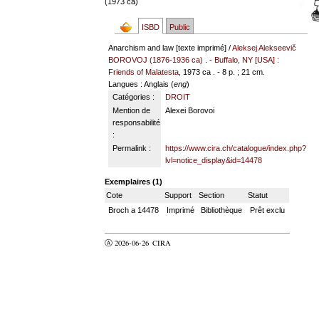
(1973 ca)
ISBD
Public
Anarchism and law [texte imprimé] /
Aleksej Alekseevič
BOROVOJ (1876-1936 ca)
. -
Buffalo, NY [USA] :
Friends of Malatesta
, 1973 ca . - 8 p. ; 21 cm.
Langues
: Anglais (
eng
)
Catégories :
DROIT
Mention de
Alexei Borovoi
responsabilité
:
Permalink :
https://www.cira.ch/catalogue/index.php?
lvl=notice_display&id=14478
Exemplaires (1)
Cote
Support
Section
Statut
Broch a 14478
Imprimé
Bibliothèque
Prêt exclu
Ⓐ 2026-06-26
CIRA
valider