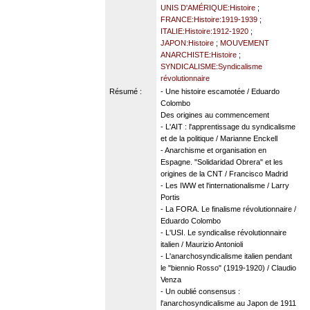
UNIS D'AMÉRIQUE:Histoire
;
FRANCE:Histoire:1919-1939
;
ITALIE:Histoire:1912-1920
;
JAPON:Histoire
;
MOUVEMENT
ANARCHISTE:Histoire
;
SYNDICALISME:Syndicalisme
révolutionnaire
Résumé :
- Une histoire escamotée / Eduardo
Colombo
Des origines au commencement
- L'AIT : l'apprentissage du syndicalisme
et de la politique / Marianne Enckell
- Anarchisme et organisation en
Espagne. "Solidaridad Obrera" et les
origines de la CNT / Francisco Madrid
- Les IWW et l'internationalisme / Larry
Portis
- La FORA. Le finalisme révolutionnaire /
Eduardo Colombo
- L'USI. Le syndicalise révolutionnaire
italien / Maurizio Antonioli
- L'anarchosyndicalisme italien pendant
le "biennio Rosso" (1919-1920) / Claudio
Venza
- Un oublié consensus :
l'anarchosyndicalisme au Japon de 1911