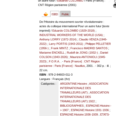
un autre futur
/
Eduardo COLOMBO
/ Paris [France] :
CNT Région parisienne (2001)
ISBD
Public
De l'Histoire du mouvement ouvrier révolutionnaire :
actes du colloque international Pour un autre futur [texte
imprimé] /
Eduardo COLOMBO (1929-2018)
;
INDUSTRIAL WORKERS OF THE WORLD (USA)
;
Anthony LORRY (1972-2014)
;
Claudio VENZA (1946-
2022)
;
Larry PORTIS (1943-2011)
;
Philippe PELLETIER
(1956-)
;
Frank MINTZ
;
Francisco MADRID SANTOS
;
Marianne ENCKELL
;
Rudolf de JONG (1932-)
;
Daniel
COLSON (1943-2026)
;
Maurizio ANTONIOLI (1945-
2023)
;
F.O.R.A.
. -
Paris [France] : CNT Région
parisienne
:
Paris [France] : Nautilus
, 2001 . - 302 p. : ill. ;
22 cm.
ISBN
: 978-2-84603-011-3
Langues
: Français (
fre
)
Catégories :
ARGENTINE:Histoire
;
ASSOCIATION
INTERNATIONALE DES
TRAVAILLEURS (AIT)
;
ASSOCIATION
INTERNATIONALE DES
TRAVAILLEURS (AIT):1922
;
BIBLIOGRAPHIES
;
ESPAGNE:Histoire:-
> 1907
;
ESPAGNE:Histoire:1931-1936
;
ESPAGNE:Histoire:1936-1939
;
ETATS-