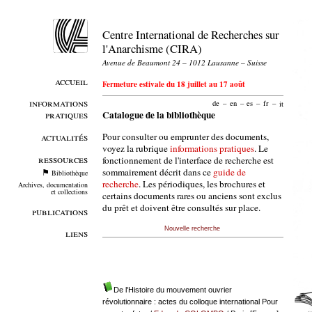
Centre International de Recherches sur
l'Anarchisme (CIRA)
Avenue de Beaumont 24 – 1012 Lausanne – Suisse
accueil
Fermeture estivale du 18 juillet au 17 août
informations
de
–
en
–
es
–
fr
–
it
pratiques
Catalogue de la bibliothèque
Pour consulter ou emprunter des documents,
actualités
voyez la rubrique
informations pratiques
. Le
ressources
fonctionnement de l'interface de recherche est
sommairement décrit dans ce
guide de
Bibliothèque
recherche
. Les périodiques, les brochures et
Archives, documentation
et collections
certains documents rares ou anciens sont exclus
du prêt et doivent être consultés sur place.
publications
Nouvelle recherche
liens
De l'Histoire du mouvement ouvrier
révolutionnaire : actes du colloque international Pour