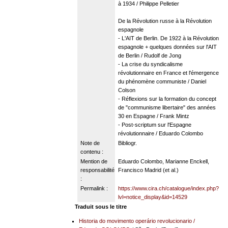
à 1934 / Philippe Pelletier
De la Révolution russe à la Révolution
espagnole
- L'AIT de Berlin. De 1922 à la Révolution
espagnole + quelques données sur l'AIT
de Berlin / Rudolf de Jong
- La crise du syndicalisme
révolutionnaire en France et l'émergence
du phénomène communiste / Daniel
Colson
- Réflexions sur la formation du concept
de "communisme libertaire" des années
30 en Espagne / Frank Mintz
- Post-scriptum sur l'Espagne
révolutionnaire / Eduardo Colombo
Note de
Bibliogr.
contenu :
Mention de
Eduardo Colombo, Marianne Enckell,
responsabilité
Francisco Madrid (et al.)
:
Permalink :
https://www.cira.ch/catalogue/index.php?
lvl=notice_display&id=14529
Traduit sous le titre
Historia do movimento operário revolucionario
/