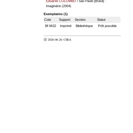
Eduardo COLOMBO
/ São Paulo [Brasil] :
Imaginário (2004)
Exemplaires (1)
Cote
Support
Section
Statut
Bf 0632
Imprimé
Bibliothèque
Prêt possible
Ⓐ 2026-06-26
CIRA
valider