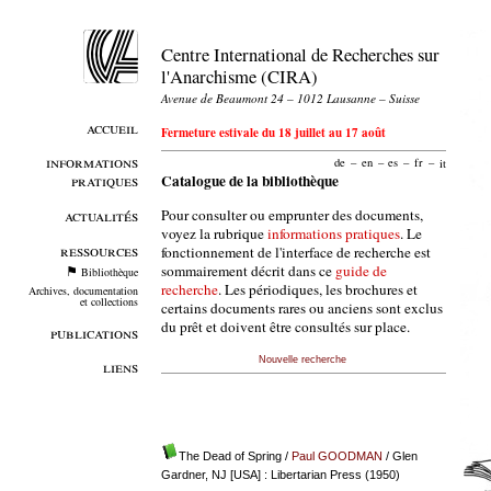
Centre International de Recherches sur
l'Anarchisme (CIRA)
Avenue de Beaumont 24 – 1012 Lausanne – Suisse
accueil
Fermeture estivale du 18 juillet au 17 août
informations
de
–
en
–
es
–
fr
–
it
pratiques
Catalogue de la bibliothèque
Pour consulter ou emprunter des documents,
actualités
voyez la rubrique
informations pratiques
. Le
ressources
fonctionnement de l'interface de recherche est
sommairement décrit dans ce
guide de
Bibliothèque
recherche
. Les périodiques, les brochures et
Archives, documentation
et collections
certains documents rares ou anciens sont exclus
du prêt et doivent être consultés sur place.
publications
Nouvelle recherche
liens
The Dead of Spring
/
Paul GOODMAN
/ Glen
Gardner, NJ [USA] : Libertarian Press (1950)