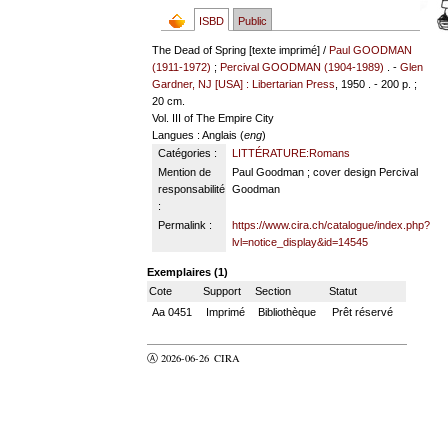
ISBD
Public
The Dead of Spring [texte imprimé] /
Paul GOODMAN
(1911-1972)
;
Percival GOODMAN (1904-1989)
. -
Glen
Gardner, NJ [USA] : Libertarian Press
, 1950 . - 200 p. ;
20 cm.
Vol. III of The Empire City
Langues
: Anglais (
eng
)
Catégories :
LITTÉRATURE:Romans
Mention de
Paul Goodman ; cover design Percival
responsabilité
Goodman
:
Permalink :
https://www.cira.ch/catalogue/index.php?
lvl=notice_display&id=14545
Exemplaires (1)
Cote
Support
Section
Statut
Aa 0451
Imprimé
Bibliothèque
Prêt réservé
Ⓐ 2026-06-26
CIRA
valider