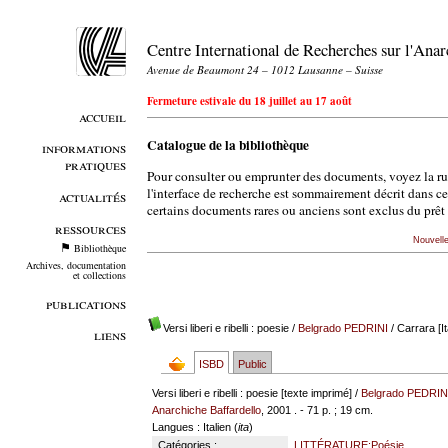
Centre International de Recherches sur l'An
Avenue de Beaumont 24 – 1012 Lausanne – Suisse
Fermeture estivale du 18 juillet au 17 août
accueil
Catalogue de la bibliothèque
informations
pratiques
Pour consulter ou emprunter des documents, voyez la r
l'interface de recherche est sommairement décrit dans c
actualités
certains documents rares ou anciens sont exclus du prêt 
ressources
Nouvell
Bibliothèque
Archives, documentation
et collections
publications
Versi liberi e ribelli : poesie
/
Belgrado PEDRINI
/ Carrara [It
liens
ISBD
Public
Versi liberi e ribelli : poesie [texte imprimé] /
Belgrado PEDRIN
Anarchiche Baffardello
, 2001 . - 71 p. ; 19 cm.
Langues
: Italien (
ita
)
Catégories :
LITTÉRATURE:Poésie