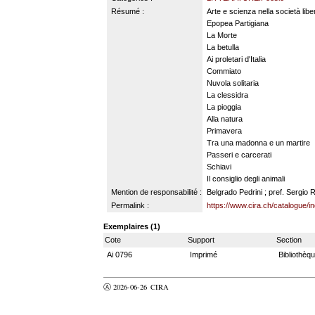
Résumé :
Arte e scienza nella società libe
Epopea Partigiana
La Morte
La betulla
Ai proletari d'Italia
Commiato
Nuvola solitaria
La clessidra
La pioggia
Alla natura
Primavera
Tra una madonna e un martire
Passeri e carcerati
Schiavi
Il consiglio degli animali
Mention de responsabilité :
Belgrado Pedrini ; pref. Sergio
Permalink :
https://www.cira.ch/catalogue/
Exemplaires (1)
Cote
Support
Section
Ai 0796
Imprimé
Bibliothèq
Ⓐ 2026-06-26
CIRA
valider