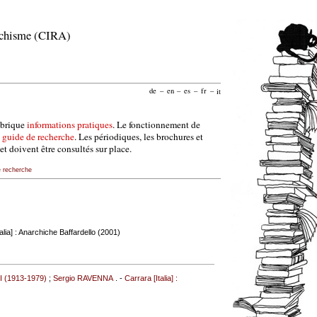
archisme (CIRA)
de
–
en
–
es
–
fr
–
it
ubrique
informations pratiques
. Le fonctionnement de
e
guide de recherche
. Les périodiques, les brochures et
et doivent être consultés sur place.
e recherche
alia] : Anarchiche Baffardello (2001)
I (1913-1979)
;
Sergio RAVENNA
. -
Carrara [Italia] :