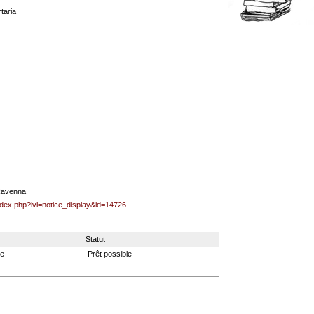
rtaria
 Ravenna
index.php?lvl=notice_display&id=14726
Statut
ue
Prêt possible