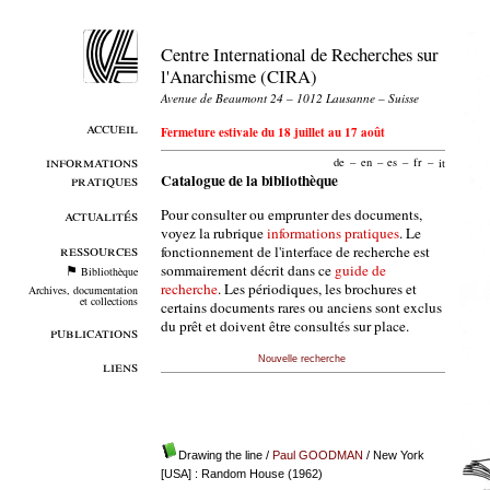
Centre International de Recherches sur
l'Anarchisme (CIRA)
Avenue de Beaumont 24 – 1012 Lausanne – Suisse
accueil
Fermeture estivale du 18 juillet au 17 août
informations
de
–
en
–
es
–
fr
–
it
pratiques
Catalogue de la bibliothèque
Pour consulter ou emprunter des documents,
actualités
voyez la rubrique
informations pratiques
. Le
ressources
fonctionnement de l'interface de recherche est
sommairement décrit dans ce
guide de
Bibliothèque
recherche
. Les périodiques, les brochures et
Archives, documentation
et collections
certains documents rares ou anciens sont exclus
du prêt et doivent être consultés sur place.
publications
Nouvelle recherche
liens
Drawing the line
/
Paul GOODMAN
/ New York
[USA] : Random House (1962)