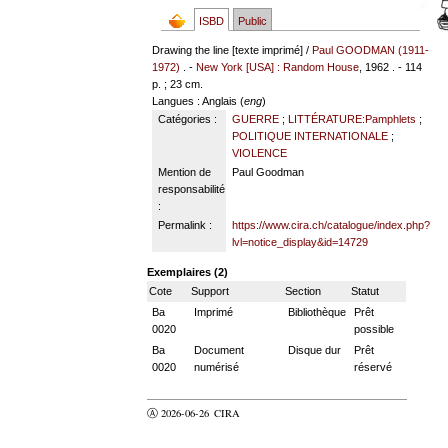
ISBD
Public
Drawing the line [texte imprimé] /
Paul GOODMAN (1911-
1972)
. -
New York [USA] : Random House
, 1962 . - 114
p. ; 23 cm.
Langues
: Anglais (
eng
)
Catégories :
GUERRE
;
LITTÉRATURE:Pamphlets
;
POLITIQUE INTERNATIONALE
;
VIOLENCE
Mention de
Paul Goodman
responsabilité
:
Permalink :
https://www.cira.ch/catalogue/index.php?
lvl=notice_display&id=14729
Exemplaires (2)
Cote
Support
Section
Statut
Ba
Imprimé
Bibliothèque
Prêt
0020
possible
Ba
Document
Disque dur
Prêt
0020
numérisé
réservé
Ⓐ 2026-06-26
CIRA
valider