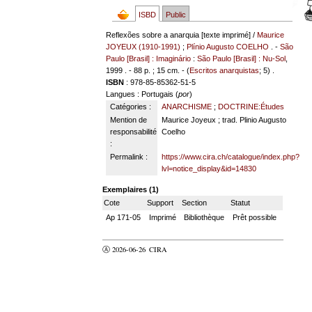
ISBD
Public
Reflexões sobre a anarquia [texte imprimé] /
Maurice
JOYEUX (1910-1991)
;
Plínio Augusto COELHO
. -
São
Paulo [Brasil] : Imaginário
:
São Paulo [Brasil] : Nu-Sol
,
1999 . - 88 p. ; 15 cm. - (
Escritos anarquistas
; 5) .
ISBN
: 978-85-85362-51-5
Langues
: Portugais (
por
)
Catégories :
ANARCHISME
;
DOCTRINE:Études
Mention de
Maurice Joyeux ; trad. Plinio Augusto
responsabilité
Coelho
:
Permalink :
https://www.cira.ch/catalogue/index.php?
lvl=notice_display&id=14830
Exemplaires (1)
Cote
Support
Section
Statut
Ap 171-05
Imprimé
Bibliothèque
Prêt possible
Ⓐ 2026-06-26
CIRA
valider