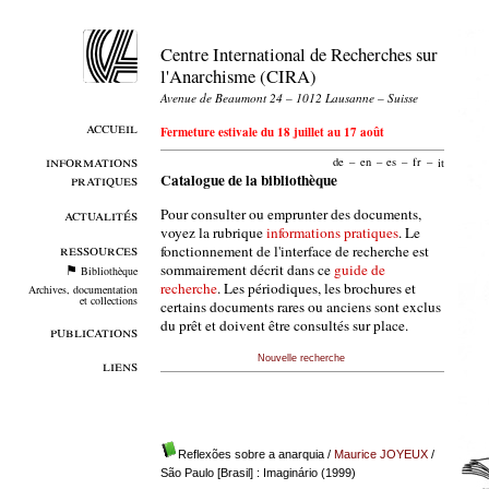
Centre International de Recherches sur
l'Anarchisme (CIRA)
Avenue de Beaumont 24 – 1012 Lausanne – Suisse
accueil
Fermeture estivale du 18 juillet au 17 août
informations
de
–
en
–
es
–
fr
–
it
pratiques
Catalogue de la bibliothèque
Pour consulter ou emprunter des documents,
actualités
voyez la rubrique
informations pratiques
. Le
ressources
fonctionnement de l'interface de recherche est
sommairement décrit dans ce
guide de
Bibliothèque
recherche
. Les périodiques, les brochures et
Archives, documentation
et collections
certains documents rares ou anciens sont exclus
du prêt et doivent être consultés sur place.
publications
Nouvelle recherche
liens
Reflexões sobre a anarquia
/
Maurice JOYEUX
/
São Paulo [Brasil] : Imaginário (1999)