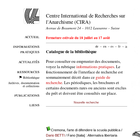
Centre International de Recherches sur
l'Anarchisme (CIRA)
Avenue de Beaumont 24 – 1012 Lausanne – Suisse
accueil
Fermeture estivale du 18 juillet au 17 août
informations
de
–
en
–
es
–
fr
–
it
pratiques
Catalogue de la bibliothèque
Pour consulter ou emprunter des documents,
actualités
voyez la rubrique
informations pratiques
. Le
ressources
fonctionnement de l'interface de recherche est
sommairement décrit dans ce
guide de
Bibliothèque
recherche
. Les périodiques, les brochures et
Archives, documentation
et collections
certains documents rares ou anciens sont exclus
du prêt et doivent être consultés sur place.
publications
Nouvelle recherche
liens
Cremona, l'arte di difendere la scuola pubblica
/
Dario BETTI
/ Fano [Italia] : Alternativa libertaria