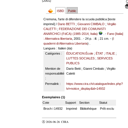
(2001)
ISBD
Public
Cremona, l'arte di difendere la scuola pubblica [texte
imprimé] /
Dario BETTI
;
Giovanni CIMBALO
;
Virgilio
CALETTI
;
FEDERAZIONE DEI COMUNISTI
ANARCHICI (FdCA) (1985-2014; Italia)
. -
Fano [Italia]
: Alternativa libertaria
, 2001 . - 24 p. : ill. ; 21 cm. - (
I
quaderni di Alternativa Libertaria
) .
Langues
: Italien (
ita
)
Catégories :
ÉDUCATION:École
;
ÉTAT
;
ITALIE
;
LUTTES SOCIALES
;
SERVICES
PUBLICS
Mention de
Dario Betti ; Gianni Cimbalo ; Virgilio
responsabilité
Caletti
:
Permalink :
https://www.cira.ch/catalogue/index.php?
lvl=notice_display&id=14932
Exemplaires (1)
Cote
Support
Section
Statut
Broch i 14932
Imprimé
Bibliothèque
Prêt exclu
Ⓐ 2026-06-26
CIRA
valider