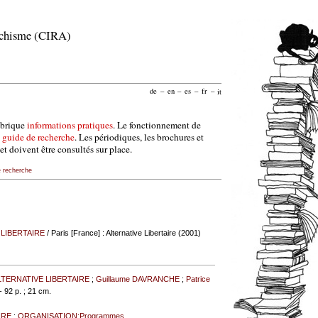
archisme (CIRA)
de
–
en
–
es
–
fr
–
it
ubrique
informations pratiques
. Le fonctionnement de
e
guide de recherche
. Les périodiques, les brochures et
et doivent être consultés sur place.
e recherche
 LIBERTAIRE
/ Paris [France] : Alternative Libertaire (2001)
LTERNATIVE LIBERTAIRE
;
Guillaume DAVRANCHE
;
Patrice
 - 92 p. ; 21 cm.
IRE
;
ORGANISATION:Programmes