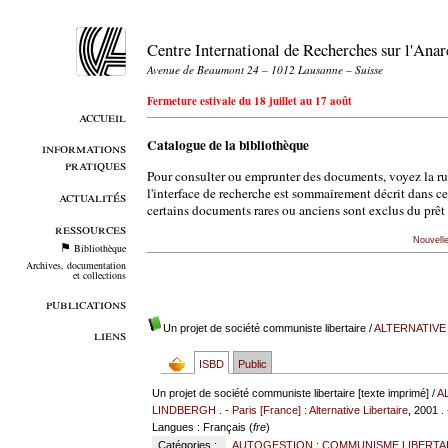
Centre International de Recherches sur l'An
Avenue de Beaumont 24 – 1012 Lausanne – Suisse
Fermeture estivale du 18 juillet au 17 août
accueil
Catalogue de la bibliothèque
informations
pratiques
Pour consulter ou emprunter des documents, voyez la r
l'interface de recherche est sommairement décrit dans c
actualités
certains documents rares ou anciens sont exclus du prêt 
ressources
Nouvell
Bibliothèque
Archives, documentation
et collections
publications
Un projet de société communiste libertaire
/
ALTERNATIVE
liens
ISBD
Public
Un projet de société communiste libertaire [texte imprimé] /
A
LINDBERGH
. -
Paris [France] : Alternative Libertaire
, 2001 .
Langues
: Français (
fre
)
Catégories :
AUTOGESTION
;
COMMUNISME LIBERTA