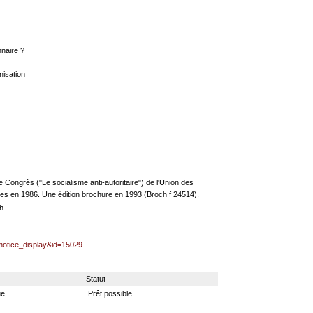
nnaire ?
nisation
 Congrès ("Le socialisme anti-autoritaire") de l'Union des
es en 1986. Une édition brochure en 1993 (Broch f 24514).
h
=notice_display&id=15029
Statut
ue
Prêt possible