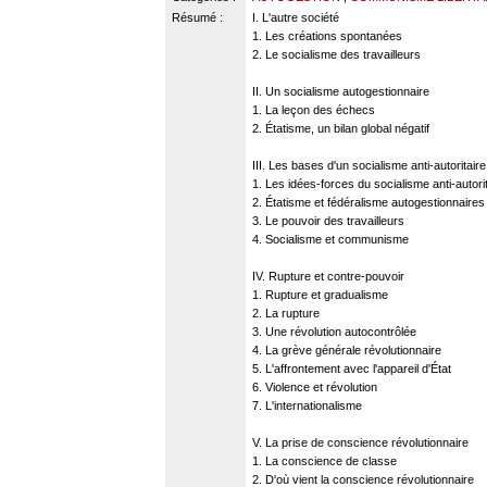
Résumé :
I. L'autre société
1. Les créations spontanées
2. Le socialisme des travailleurs
II. Un socialisme autogestionnaire
1. La leçon des échecs
2. Étatisme, un bilan global négatif
III. Les bases d'un socialisme anti-autoritaire
1. Les idées-forces du socialisme anti-autori
2. Étatisme et fédéralisme autogestionnaires
3. Le pouvoir des travailleurs
4. Socialisme et communisme
IV. Rupture et contre-pouvoir
1. Rupture et gradualisme
2. La rupture
3. Une révolution autocontrôlée
4. La grève générale révolutionnaire
5. L'affrontement avec l'appareil d'État
6. Violence et révolution
7. L'internationalisme
V. La prise de conscience révolutionnaire
1. La conscience de classe
2. D'où vient la conscience révolutionnaire