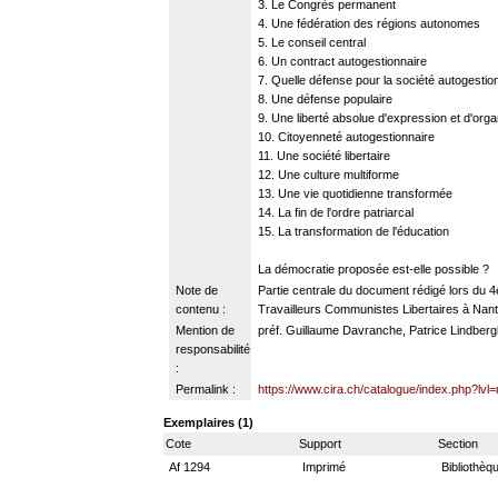
3. Le Congrès permanent
4. Une fédération des régions autonomes
5. Le conseil central
6. Un contract autogestionnaire
7. Quelle défense pour la société autogestio
8. Une défense populaire
9. Une liberté absolue d'expression et d'orga
10. Citoyenneté autogestionnaire
11. Une société libertaire
12. Une culture multiforme
13. Une vie quotidienne transformée
14. La fin de l'ordre patriarcal
15. La transformation de l'éducation
La démocratie proposée est-elle possible ?
Note de
Partie centrale du document rédigé lors du 4e
contenu :
Travailleurs Communistes Libertaires à Nant
Mention de
préf. Guillaume Davranche, Patrice Lindberg
responsabilité
:
Permalink :
https://www.cira.ch/catalogue/index.php?lvl
Exemplaires (1)
Cote
Support
Section
Af 1294
Imprimé
Bibliothèq