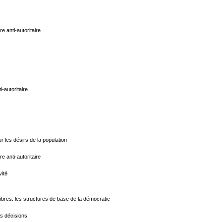
e anti-autoritaire
-autoritaire
 les désirs de la population
e anti-autoritaire
vité
ibres: les structures de base de la démocratie
es décisions