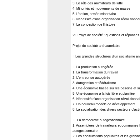
3. Le rôle des animateurs de lutte
4. Minorités et mouvements de masse
5. L'action, armée minoritaire
6. Nécessité d'une organisation révolutionnair
7. La conception de l'histoire
VI. Projet de société : questions et réponses
Projet de société anti-autoritaire
I. Les grandes structures d'un socialisme anti
II. La production autogérée
1. La transformation du travail
2. L'entreprise autogérée
3. Autogestion et fédéralisme
4. Une économie basée sur les besoins et sur
5. Une économie à la fois libre et planifiée
6. Nécessité d'une organisation révolutionnair
7. Un nouveau modèle de développement
8. La socialisation des divers secteurs d'acti
III. La démocratie autogestionnaire
1. Assemblées de travailleurs et communes l
autogestionnaire
2. Les consultations populaires et les grand