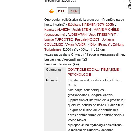
Turbulentes ([2000 ca])
ISBD
Public
Oppression et libération de la grosseur - Première partie
[texte imprimé] /
Stéphane KREMER (1976-2005)
;
Kangara ALAEZIA
;
Judith STEIN
;
MARIE-MICHÈLE
(pseudonyme)
;
ALDEBARAN
;
Judy FREESPIRIT
;
Louise TURCOTTE
;
Pascale NOIZET
;
Johanne
COULOMBE
;
Vivian MAYER
. -
Dijon [France] : Editions
Turbulentes
, [2000 ca] . - 35 p. : ill. ; 21 cm.
textes parus dans Onward n°3 et dans Amazones d'Hier,
Lesbiennes d'Aujourd'hui n°23
Langues
: Français (
fre
)
Catégories :
CONTROLE SOCIAL
;
FÉMINISME
;
PSYCHOLOGIE
Résumé :
Introduction / des éditions turbulentes,
Steph.
Nos corps sont politiques ! :
grossophobie / Kangara Alaezia.
Oppression et libération de la grosseur :
quelques notions de base / Judith Stein.
La grosse illusion ou le contrôle des
corps comme forme de contrôle social /
Vivian Meyer.
A propos d'une mythologie scientifique :
la maladie de l'obésité / Johanne