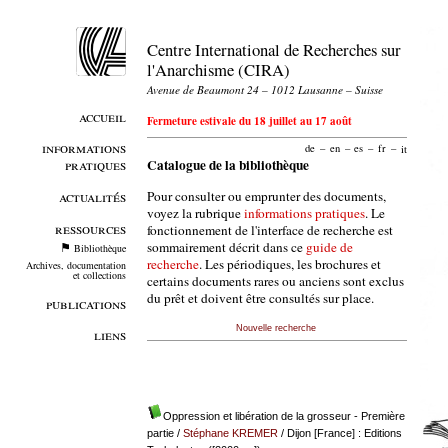
Centre International de Recherches sur
l'Anarchisme (CIRA)
Avenue de Beaumont 24 – 1012 Lausanne – Suisse
accueil
Fermeture estivale du 18 juillet au 17 août
informations
de
–
en
–
es
–
fr
–
it
pratiques
Catalogue de la bibliothèque
Pour consulter ou emprunter des documents,
actualités
voyez la rubrique
informations pratiques
. Le
ressources
fonctionnement de l'interface de recherche est
sommairement décrit dans ce
guide de
Bibliothèque
recherche
. Les périodiques, les brochures et
Archives, documentation
et collections
certains documents rares ou anciens sont exclus
du prêt et doivent être consultés sur place.
publications
Nouvelle recherche
liens
Oppression et libération de la grosseur - Première
partie
/
Stéphane KREMER
/ Dijon [France] : Editions