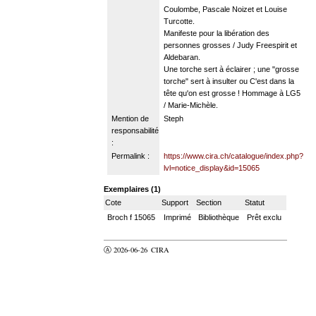
Coulombe, Pascale Noizet et Louise
Turcotte.
Manifeste pour la libération des
personnes grosses / Judy Freespirit et
Aldebaran.
Une torche sert à éclairer ; une "grosse
torche" sert à insulter ou C'est dans la
tête qu'on est grosse ! Hommage à LG5
/ Marie-Michèle.
Mention de
Steph
responsabilité
:
Permalink :
https://www.cira.ch/catalogue/index.php?
lvl=notice_display&id=15065
Exemplaires (1)
Cote
Support
Section
Statut
Broch f 15065
Imprimé
Bibliothèque
Prêt exclu
Ⓐ 2026-06-26
CIRA
valider