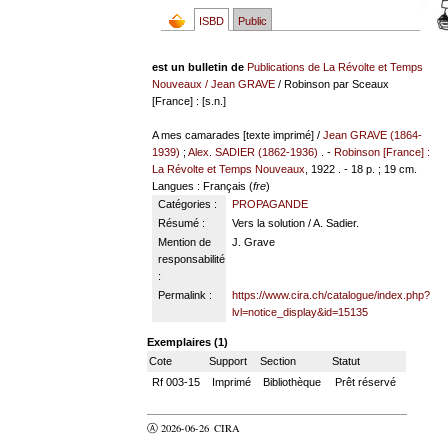
ISBD
Public
est un bulletin de
Publications de La Révolte et Temps
Nouveaux
/
Jean GRAVE
/ Robinson par Sceaux
[France] : [s.n.]
A mes camarades [texte imprimé] /
Jean GRAVE (1864-
1939)
;
Alex. SADIER (1862-1936)
. -
Robinson [France] :
La Révolte et Temps Nouveaux
, 1922 . - 18 p. ; 19 cm.
Langues
: Français (
fre
)
Catégories :
PROPAGANDE
Résumé :
Vers la solution / A. Sadier.
Mention de
J. Grave
responsabilité
:
Permalink :
https://www.cira.ch/catalogue/index.php?
lvl=notice_display&id=15135
Exemplaires (1)
Cote
Support
Section
Statut
Rf 003-15
Imprimé
Bibliothèque
Prêt réservé
Ⓐ 2026-06-26
CIRA
valider