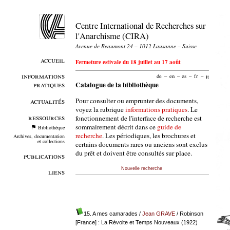
Centre International de Recherches sur
l'Anarchisme (CIRA)
Avenue de Beaumont 24 – 1012 Lausanne – Suisse
accueil
Fermeture estivale du 18 juillet au 17 août
informations
de
–
en
–
es
–
fr
–
it
pratiques
Catalogue de la bibliothèque
Pour consulter ou emprunter des documents,
actualités
voyez la rubrique
informations pratiques
. Le
ressources
fonctionnement de l'interface de recherche est
sommairement décrit dans ce
guide de
Bibliothèque
recherche
. Les périodiques, les brochures et
Archives, documentation
et collections
certains documents rares ou anciens sont exclus
du prêt et doivent être consultés sur place.
publications
Nouvelle recherche
liens
15. A mes camarades
/
Jean GRAVE
/ Robinson
[France] : La Révolte et Temps Nouveaux (1922)