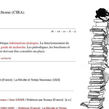
archisme (CIRA)
de
–
en
–
es
–
fr
–
it
ubrique
informations pratiques
. Le fonctionnement de
e
guide de recherche
. Les périodiques, les brochures et
et doivent être consultés sur place.
e recherche
n [France] : La Révolte et Temps Nouveaux (1923)
uveaux
/
Jean GRAVE
/ Robinson par Sceaux [France] : [s.n.]
(1864-1939)
. -
Robinson [France] : La Révolte et Temps