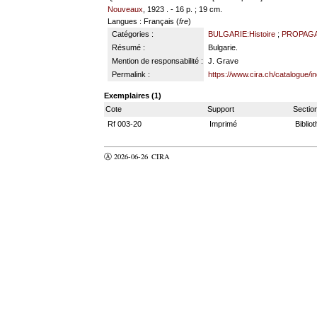
Nouveaux
, 1923 . - 16 p. ; 19 cm.
Langues
: Français (
fre
)
Catégories :
BULGARIE:Histoire
;
PROPAG
Résumé :
Bulgarie.
Mention de responsabilité :
J. Grave
Permalink :
https://www.cira.ch/catalogue/
Exemplaires (1)
Cote
Support
Sectio
Rf 003-20
Imprimé
Biblio
Ⓐ 2026-06-26
CIRA
valider