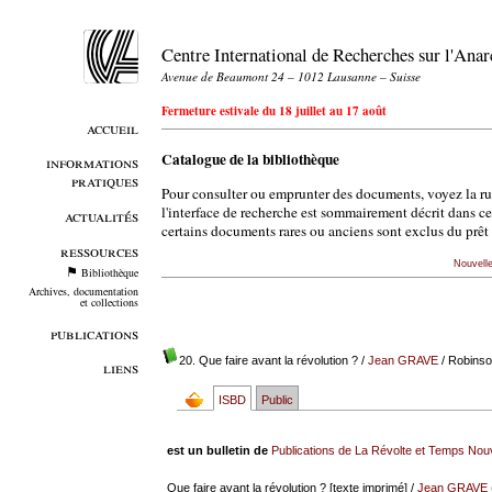
Centre International de Recherches sur l'An
Avenue de Beaumont 24 – 1012 Lausanne – Suisse
Fermeture estivale du 18 juillet au 17 août
accueil
Catalogue de la bibliothèque
informations
pratiques
Pour consulter ou emprunter des documents, voyez la r
l'interface de recherche est sommairement décrit dans c
actualités
certains documents rares ou anciens sont exclus du prêt 
ressources
Nouvell
Bibliothèque
Archives, documentation
et collections
publications
20. Que faire avant la révolution ?
/
Jean GRAVE
/ Robinso
liens
ISBD
Public
est un bulletin de
Publications de La Révolte et Temps No
Que faire avant la révolution ? [texte imprimé] /
Jean GRAVE 