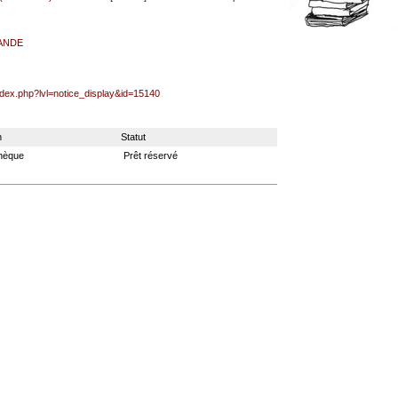
ANDE
index.php?lvl=notice_display&id=15140
n
Statut
thèque
Prêt réservé