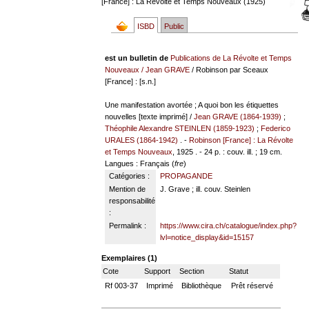
[France] : La Révolte et Temps Nouveaux (1925)
ISBD
Public
est un bulletin de
Publications de La Révolte et Temps
Nouveaux
/
Jean GRAVE
/ Robinson par Sceaux
[France] : [s.n.]
Une manifestation avortée ; A quoi bon les étiquettes
nouvelles [texte imprimé] /
Jean GRAVE (1864-1939)
;
Théophile Alexandre STEINLEN (1859-1923)
;
Federico
URALES (1864-1942)
. -
Robinson [France] : La Révolte
et Temps Nouveaux
, 1925 . - 24 p. : couv. ill. ; 19 cm.
Langues
: Français (
fre
)
Catégories :
PROPAGANDE
Mention de
J. Grave ; ill. couv. Steinlen
responsabilité
:
Permalink :
https://www.cira.ch/catalogue/index.php?
lvl=notice_display&id=15157
Exemplaires (1)
Cote
Support
Section
Statut
Rf 003-37
Imprimé
Bibliothèque
Prêt réservé