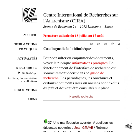
Centre International de Recherches sur
l'Anarchisme (CIRA)
Avenue de Beaumont 24 – 1012 Lausanne – Suisse
accueil
Fermeture estivale du 18 juillet au 17 août
informations
de
–
en
–
es
–
fr
–
it
pratiques
Catalogue de la bibliothèque
Pour consulter ou emprunter des documents,
actualités
voyez la rubrique
informations pratiques
. Le
ressources
fonctionnement de l'interface de recherche est
sommairement décrit dans ce
guide de
Bibliothèque
recherche
. Les périodiques, les brochures et
Archives, documentation
et collections
certains documents rares ou anciens sont exclus
du prêt et doivent être consultés sur place.
publications
Nouvelle recherche
liens
37. Une manifestation avortée ; A quoi bon les
étiquettes nouvelles
/
Jean GRAVE
/ Robinson