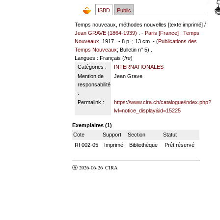
ISBD
Public
Temps nouveaux, méthodes nouvelles [texte imprimé] /
Jean GRAVE (1864-1939)
. -
Paris [France] : Temps
Nouveaux
, 1917 . - 8 p. ; 13 cm. - (
Publications des
Temps Nouveaux
; Bulletin n° 5) .
Langues
: Français (
fre
)
Catégories :
INTERNATIONALES
Mention de
Jean Grave
responsabilité
:
Permalink :
https://www.cira.ch/catalogue/index.php?
lvl=notice_display&id=15225
Exemplaires (1)
Cote
Support
Section
Statut
Rf 002-05
Imprimé
Bibliothèque
Prêt réservé
Ⓐ 2026-06-26
CIRA
valider