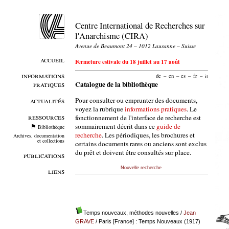
Centre International de Recherches sur
l'Anarchisme (CIRA)
Avenue de Beaumont 24 – 1012 Lausanne – Suisse
accueil
Fermeture estivale du 18 juillet au 17 août
informations
de
–
en
–
es
–
fr
–
it
pratiques
Catalogue de la bibliothèque
Pour consulter ou emprunter des documents,
actualités
voyez la rubrique
informations pratiques
. Le
ressources
fonctionnement de l'interface de recherche est
sommairement décrit dans ce
guide de
Bibliothèque
recherche
. Les périodiques, les brochures et
Archives, documentation
et collections
certains documents rares ou anciens sont exclus
du prêt et doivent être consultés sur place.
publications
Nouvelle recherche
liens
Temps nouveaux, méthodes nouvelles
/
Jean
GRAVE
/ Paris [France] : Temps Nouveaux (1917)