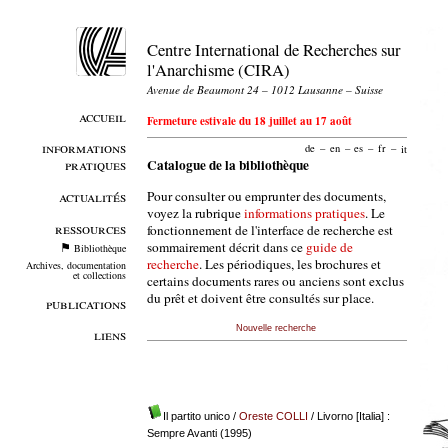
Centre International de Recherches sur
l'Anarchisme (CIRA)
Avenue de Beaumont 24 – 1012 Lausanne – Suisse
accueil
Fermeture estivale du 18 juillet au 17 août
informations
de
–
en
–
es
–
fr
–
it
pratiques
Catalogue de la bibliothèque
Pour consulter ou emprunter des documents,
actualités
voyez la rubrique
informations pratiques
. Le
ressources
fonctionnement de l'interface de recherche est
sommairement décrit dans ce
guide de
Bibliothèque
recherche
. Les périodiques, les brochures et
Archives, documentation
et collections
certains documents rares ou anciens sont exclus
du prêt et doivent être consultés sur place.
publications
Nouvelle recherche
liens
Il partito unico
/
Oreste COLLI
/ Livorno [Italia] :
Sempre Avanti (1995)