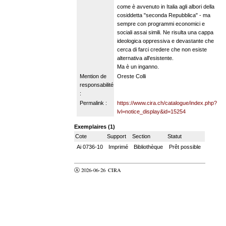
come è avvenuto in Italia agli albori della
cosiddetta "seconda Repubblica" - ma
sempre con programmi economici e
sociali assai simili. Ne risulta una cappa
ideologica oppressiva e devastante che
cerca di farci credere che non esiste
alternativa all'esistente.
Ma è un inganno.
Mention de
Oreste Colli
responsabilité
:
Permalink :
https://www.cira.ch/catalogue/index.php?
lvl=notice_display&id=15254
Exemplaires (1)
Cote
Support
Section
Statut
Ai 0736-10
Imprimé
Bibliothèque
Prêt possible
Ⓐ 2026-06-26
CIRA
valider