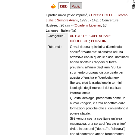
ISBD
Public
Il partito unico [texte imprimé] /
Oreste COLLI
. -
Livorno
[Italia] : Sempre Avanti
, 1995 . - 14 p. : Couverture
illustrée. ; 20 cm. - (
Quaderni Libertari
; 10) .
Langues
: Italien (
ita
)
Catégories :
AUTORITÉ
;
CAPITALISME
;
IDÉOLOGIE
;
POUVOIR
Résumé :
Ormai da una quindicina d'anni nelle
società "avanzate" si assiste ad una
offensiva con la quale le classi dominanti
hanno ribaltato i rapporti di forza
prevalenti all'inizio degli anni '70. Lo
strumento propagandistico usato per
questa offensiva è l'ideologia neo-
liberale, cioè la traduzione in termini
ideologici degli interessi del capitale
internazionale.
Questa ideologia, presentata come un
nuovo vangelo, è stata accettata dalle
formazioni politiche che si contendono il
potere statale.
Si è venuta così a costituire un'area
magmatica, una sorta di "partito unico"
diviso in correnti ("destra" e "sinistra")
che si scontrano anche ferocemente -