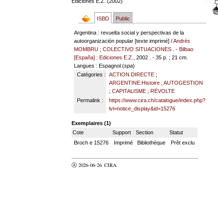
Ediciones E.Z. (2002)
ISBD
Public
Argentina : revuelta social y perspectivas de la
autoorganización popular [texte imprimé] /
Andrés
MOMBRU
;
COLECTIVO SITUACIONES
. -
Bilbao
[España] : Ediciones E.Z.
, 2002 . - 35 p. ; 21 cm.
Langues
: Espagnol (
spa
)
Catégories :
ACTION DIRECTE
;
ARGENTINE:Histoire
;
AUTOGESTION
;
CAPITALISME
;
RÉVOLTE
Permalink :
https://www.cira.ch/catalogue/index.php?
lvl=notice_display&id=15276
Exemplaires (1)
Cote
Support
Section
Statut
Broch e 15276
Imprimé
Bibliothèque
Prêt exclu
Ⓐ 2026-06-26
CIRA
valider