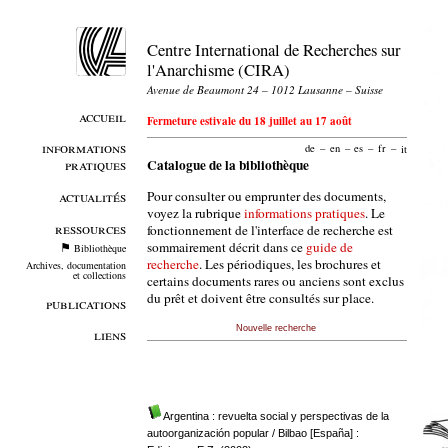
Centre International de Recherches sur
l'Anarchisme (CIRA)
Avenue de Beaumont 24 – 1012 Lausanne – Suisse
accueil
Fermeture estivale du 18 juillet au 17 août
informations
de
–
en
–
es
–
fr
–
it
pratiques
Catalogue de la bibliothèque
Pour consulter ou emprunter des documents,
actualités
voyez la rubrique
informations pratiques
. Le
ressources
fonctionnement de l'interface de recherche est
sommairement décrit dans ce
guide de
Bibliothèque
recherche
. Les périodiques, les brochures et
Archives, documentation
et collections
certains documents rares ou anciens sont exclus
du prêt et doivent être consultés sur place.
publications
Nouvelle recherche
liens
Argentina : revuelta social y perspectivas de la
autoorganización popular
/ Bilbao [España] :