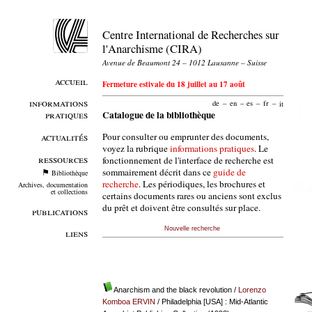
Centre International de Recherches sur
l'Anarchisme (CIRA)
Avenue de Beaumont 24 – 1012 Lausanne – Suisse
accueil
Fermeture estivale du 18 juillet au 17 août
informations
de
–
en
–
es
–
fr
–
it
pratiques
Catalogue de la bibliothèque
Pour consulter ou emprunter des documents,
actualités
voyez la rubrique
informations pratiques
. Le
ressources
fonctionnement de l'interface de recherche est
sommairement décrit dans ce
guide de
Bibliothèque
recherche
. Les périodiques, les brochures et
Archives, documentation
et collections
certains documents rares ou anciens sont exclus
du prêt et doivent être consultés sur place.
publications
Nouvelle recherche
liens
Anarchism and the black revolution
/
Lorenzo
Komboa ERVIN
/ Philadelphia [USA] : Mid-Atlantic