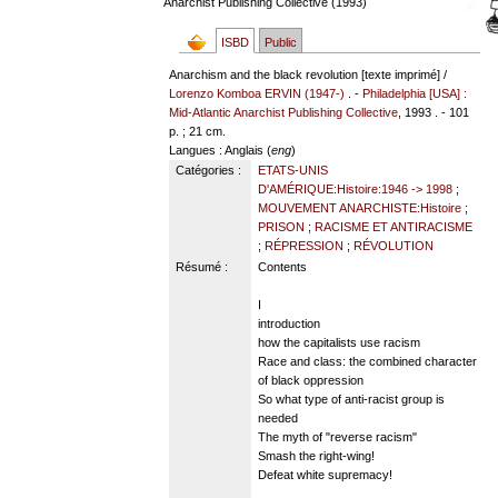
Anarchist Publishing Collective (1993)
ISBD
Public
Anarchism and the black revolution [texte imprimé] /
Lorenzo Komboa ERVIN (1947-)
. -
Philadelphia [USA] :
Mid-Atlantic Anarchist Publishing Collective
, 1993 . - 101
p. ; 21 cm.
Langues
: Anglais (
eng
)
Catégories :
ETATS-UNIS
D'AMÉRIQUE:Histoire:1946 -> 1998
;
MOUVEMENT ANARCHISTE:Histoire
;
PRISON
;
RACISME ET ANTIRACISME
;
RÉPRESSION
;
RÉVOLUTION
Résumé :
Contents
I
introduction
how the capitalists use racism
Race and class: the combined character
of black oppression
So what type of anti-racist group is
needed
The myth of "reverse racism"
Smash the right-wing!
Defeat white supremacy!