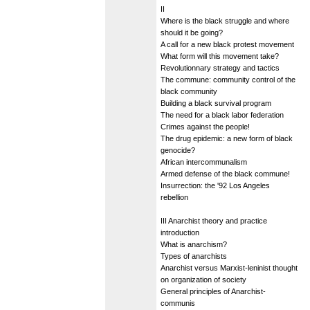
II
Where is the black struggle and where
should it be going?
A call for a new black protest movement
What form will this movement take?
Revolutionnary strategy and tactics
The commune: community control of the
black community
Building a black survival program
The need for a black labor federation
Crimes against the people!
The drug epidemic: a new form of black
genocide?
African intercommunalism
Armed defense of the black commune!
Insurrection: the '92 Los Angeles
rebellion
III Anarchist theory and practice
introduction
What is anarchism?
Types of anarchists
Anarchist versus Marxist-leninist thought
on organization of society
General principles of Anarchist-
communis