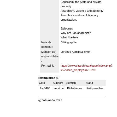
Capitalism, the State and private
property
Anarchism, violence and authority
Anarchists and revolutionnary
organization.
Epilogues
Why am I an anarchist?
What I believe
Note de
Bibliographie.
contenu :
Mention de
Lorenzo Kom'boa Ervin
responsabilité
:
Permalink :
https://www.cira.ch/catalogue/index.php?
lvl=notice_display&id=15292
Exemplaires (1)
Cote
Support
Section
Statut
Aa 0480
Imprimé
Bibliothèque
Prêt possible
Ⓐ 2026-06-26
CIRA
valider