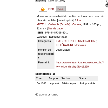
[España] : Carena (1999)
ISBD
Public
Memorias de un albañil de pueblo : lecturas para mano de
obra sin bachiller [texte imprimé] /
Juan
MATEU
. -
Valencia [España] : Carena
, 1999 . - 183 p. ;
21 cm. - (
Sac de paper
) .
ISBN
: 978-84-87398-42-1
Langues
: Espagnol (
spa
)
Catégories :
ÉMIGRATION ET IMMIGRATION
;
LITTÉRATURE:Mémoires
Mention de
Juan Mateu
responsabilité
:
Permalink :
https://www.cira.ch/catalogue/index.php?
lvl=notice_display&id=15299
Exemplaires (1)
Cote
Support
Section
Statut
Ae 1088
Imprimé
Bibliothèque
Prêt possible
Ⓐ 2026-06-26
CIRA
valider