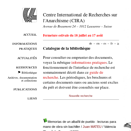
Centre International de Recherches sur
l'Anarchisme (CIRA)
Avenue de Beaumont 24 – 1012 Lausanne – Suisse
accueil
Fermeture estivale du 18 juillet au 17 août
informations
de
–
en
–
es
–
fr
–
it
pratiques
Catalogue de la bibliothèque
Pour consulter ou emprunter des documents,
actualités
voyez la rubrique
informations pratiques
. Le
ressources
fonctionnement de l'interface de recherche est
sommairement décrit dans ce
guide de
Bibliothèque
recherche
. Les périodiques, les brochures et
Archives, documentation
et collections
certains documents rares ou anciens sont exclus
du prêt et doivent être consultés sur place.
publications
Nouvelle recherche
liens
Memorias de un albañil de pueblo : lecturas para
mano de obra sin bachiller
/
Juan MATEU
/ Valencia