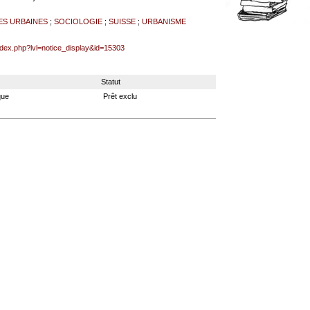
ES URBAINES
;
SOCIOLOGIE
;
SUISSE
;
URBANISME
index.php?lvl=notice_display&id=15303
Statut
que
Prêt exclu