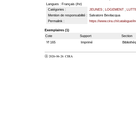
Langues
: Français (
fre
)
Catégories :
JEUNES
;
LOGEMENT
;
LUTT
Mention de responsabilité :
Salvatore Bevilacqua
Permalink :
https://www.cira.ch/catalogue/
Exemplaires (1)
Cote
Support
Section
Yf 165
Imprimé
Bibliothè
Ⓐ 2026-06-26
CIRA
valider