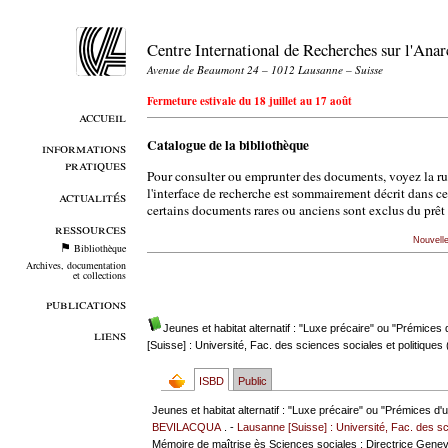
Centre International de Recherches sur l'An
Avenue de Beaumont 24 – 1012 Lausanne – Suisse
Fermeture estivale du 18 juillet au 17 août
accueil
Catalogue de la bibliothèque
informations
pratiques
Pour consulter ou emprunter des documents, voyez la r
l'interface de recherche est sommairement décrit dans c
actualités
certains documents rares ou anciens sont exclus du prêt 
ressources
Nouvell
Bibliothèque
Archives, documentation
et collections
publications
Jeunes et habitat alternatif : "Luxe précaire" ou "Prémices d
liens
[Suisse] : Université, Fac. des sciences sociales et politiques
ISBD
Public
Jeunes et habitat alternatif : "Luxe précaire" ou "Prémices d'u
BEVILACQUA
. -
Lausanne [Suisse] : Université, Fac. des sc
Mémoire de maîtrise ès Sciences sociales ; Directrice Gene