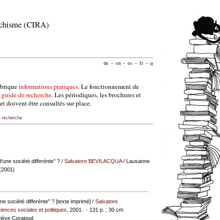
archisme (CIRA)
de
–
en
–
es
–
fr
–
it
ubrique
informations pratiques
. Le fonctionnement de
e
guide de recherche
. Les périodiques, les brochures et
et doivent être consultés sur place.
e recherche
'une société differénte" ?
/
Salvatore BEVILACQUA
/ Lausanne
 (2001)
ne société differénte" ? [texte imprimé] /
Salvatore
iences sociales et politiques
, 2001 . - 131 p. ; 30 cm.
viève Corajoud