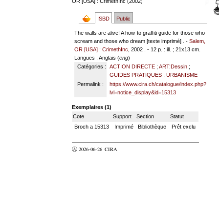
OR [USA] : CrimethInc (2002)
ISBD
Public
The walls are alive! A how-to graffiti guide for those who
scream and those who dream [texte imprimé] . -
Salem,
OR [USA] : CrimethInc
, 2002 . - 12 p. : ill. ; 21x13 cm.
Langues
: Anglais (
eng
)
Catégories :
ACTION DIRECTE
;
ART:Dessin
;
GUIDES PRATIQUES
;
URBANISME
Permalink :
https://www.cira.ch/catalogue/index.php?
lvl=notice_display&id=15313
Exemplaires (1)
Cote
Support
Section
Statut
Broch a 15313
Imprimé
Bibliothèque
Prêt exclu
Ⓐ 2026-06-26
CIRA
valider