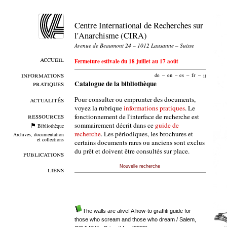
Centre International de Recherches sur
l'Anarchisme (CIRA)
Avenue de Beaumont 24 – 1012 Lausanne – Suisse
accueil
Fermeture estivale du 18 juillet au 17 août
informations
de
–
en
–
es
–
fr
–
it
pratiques
Catalogue de la bibliothèque
Pour consulter ou emprunter des documents,
actualités
voyez la rubrique
informations pratiques
. Le
ressources
fonctionnement de l'interface de recherche est
sommairement décrit dans ce
guide de
Bibliothèque
recherche
. Les périodiques, les brochures et
Archives, documentation
et collections
certains documents rares ou anciens sont exclus
du prêt et doivent être consultés sur place.
publications
Nouvelle recherche
liens
The walls are alive! A how-to graffiti guide for
those who scream and those who dream
/ Salem,