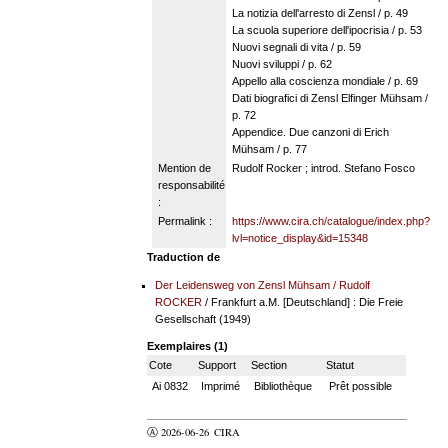
La notizia dell'arresto di Zensl / p. 49
La scuola superiore dell'ipocrisia / p. 53
Nuovi segnali di vita / p. 59
Nuovi sviluppi / p. 62
Appello alla coscienza mondiale / p. 69
Dati biografici di Zensl Elfinger Mühsam /
p. 72
Appendice. Due canzoni di Erich
Mühsam / p. 77
Mention de
Rudolf Rocker ; introd. Stefano Fosco
responsabilité
:
Permalink :
https://www.cira.ch/catalogue/index.php?
lvl=notice_display&id=15348
Traduction de
Der Leidensweg von Zensl Mühsam
/
Rudolf
ROCKER
/ Frankfurt a.M. [Deutschland] : Die Freie
Gesellschaft (1949)
Exemplaires (1)
Cote
Support
Section
Statut
Ai 0832
Imprimé
Bibliothèque
Prêt possible
Ⓐ 2026-06-26
CIRA
valider