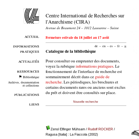
Centre International de Recherches sur
l'Anarchisme (CIRA)
Avenue de Beaumont 24 – 1012 Lausanne – Suisse
accueil
Fermeture estivale du 18 juillet au 17 août
informations
de
–
en
–
es
–
fr
–
it
pratiques
Catalogue de la bibliothèque
Pour consulter ou emprunter des documents,
actualités
voyez la rubrique
informations pratiques
. Le
ressources
fonctionnement de l'interface de recherche est
sommairement décrit dans ce
guide de
Bibliothèque
recherche
. Les périodiques, les brochures et
Archives, documentation
et collections
certains documents rares ou anciens sont exclus
du prêt et doivent être consultés sur place.
publications
Nouvelle recherche
liens
Zensl Elfinger Mühsam
/
Rudolf ROCKER
/
Ragusa [Italia] : La Fiaccola (2002)