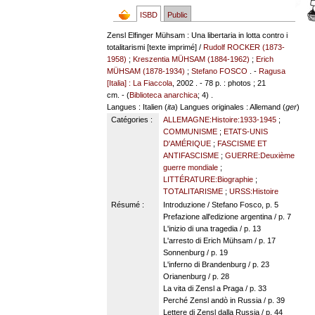
ISBD
Public
Zensl Elfinger Mühsam : Una libertaria in lotta contro i
totalitarismi [texte imprimé] /
Rudolf ROCKER (1873-
1958)
;
Kreszentia MÜHSAM (1884-1962)
;
Erich
MÜHSAM (1878-1934)
;
Stefano FOSCO
. -
Ragusa
[Italia] : La Fiaccola
, 2002 . - 78 p. : photos ; 21
cm. - (
Biblioteca anarchica
; 4) .
Langues
: Italien (
ita
)
Langues originales
: Allemand (
ger
)
Catégories :
ALLEMAGNE:Histoire:1933-1945
;
COMMUNISME
;
ETATS-UNIS
D'AMÉRIQUE
;
FASCISME ET
ANTIFASCISME
;
GUERRE:Deuxième
guerre mondiale
;
LITTÉRATURE:Biographie
;
TOTALITARISME
;
URSS:Histoire
Résumé :
Introduzione / Stefano Fosco, p. 5
Prefazione all'edizione argentina / p. 7
L'inizio di una tragedia / p. 13
L'arresto di Erich Mühsam / p. 17
Sonnenburg / p. 19
L'inferno di Brandenburg / p. 23
Orianenburg / p. 28
La vita di Zensl a Praga / p. 33
Perché Zensl andò in Russia / p. 39
Lettere di Zensl dalla Russia / p. 44