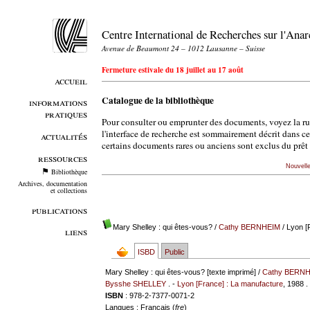
Centre International de Recherches sur l'An
Avenue de Beaumont 24 – 1012 Lausanne – Suisse
Fermeture estivale du 18 juillet au 17 août
accueil
Catalogue de la bibliothèque
informations
pratiques
Pour consulter ou emprunter des documents, voyez la r
l'interface de recherche est sommairement décrit dans c
actualités
certains documents rares ou anciens sont exclus du prêt 
ressources
Nouvell
Bibliothèque
Archives, documentation
et collections
publications
Mary Shelley : qui êtes-vous?
/
Cathy BERNHEIM
/ Lyon [
liens
ISBD
Public
Mary Shelley : qui êtes-vous? [texte imprimé] /
Cathy BERN
Bysshe SHELLEY
. -
Lyon [France] : La manufacture
, 1988 . 
ISBN
: 978-2-7377-0071-2
Langues
: Français (
fre
)