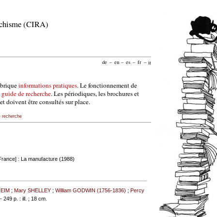
archisme (CIRA)
de
–
en
–
es
–
fr
–
it
ubrique
informations pratiques
. Le fonctionnement de
e
guide de recherche
. Les périodiques, les brochures et
et doivent être consultés sur place.
e recherche
France] : La manufacture (1988)
HEIM
;
Mary SHELLEY
;
William GODWIN (1756-1836)
;
Percy
- 249 p. : ill. ; 18 cm.