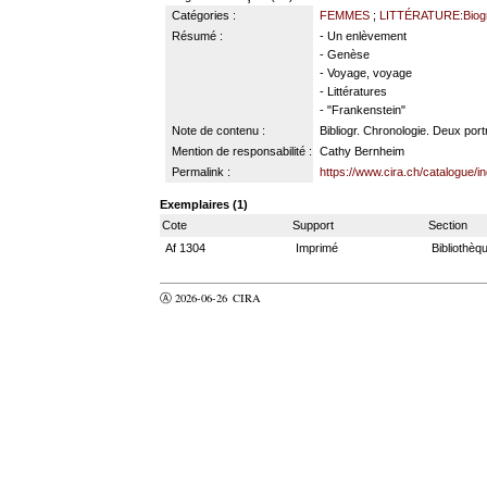
Catégories :
FEMMES
;
LITTÉRATURE:Biogr
Résumé :
- Un enlèvement
- Genèse
- Voyage, voyage
- Littératures
- "Frankenstein"
Note de contenu :
Bibliogr. Chronologie. Deux portr
Mention de responsabilité :
Cathy Bernheim
Permalink :
https://www.cira.ch/catalogue/
Exemplaires (1)
Cote
Support
Section
Af 1304
Imprimé
Bibliothèq
Ⓐ 2026-06-26
CIRA
valider