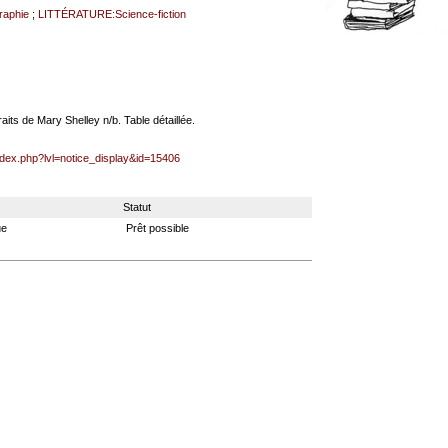
aphie
;
LITTÉRATURE:Science-fiction
aits de Mary Shelley n/b. Table détaillée.
index.php?lvl=notice_display&id=15406
Statut
ue
Prêt possible