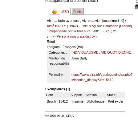
Propagande par la brochure (2001)
ISBD
Public
Ah ! La belle aventure ; Vivre sa vie ! [texte imprimé] /
Aimé BAILLY (-1962)
. -
Vieux Vy sur Couesnon [France]
: Propagande par la brochure
, 2001 . - 8 p. ; 21
cm. - (
Persona non grata distrox
) .
Rééd
Langues
: Français (
fre
)
Catégories :
INDIVIDUALISME
;
VIE QUOTIDIENNE
Mention de
Aimé Bailly
responsabilité
:
Permalink :
https://www.cira.ch/catalogue/index.php?
lvl=notice_display&id=15412
Exemplaires (1)
Cote
Support
Section
Statut
Broch f 15412
Imprimé
Bibliothèque
Prêt exclu
Ⓐ 2026-06-26
CIRA
valider