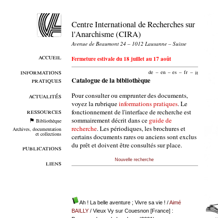
Centre International de Recherches sur
l'Anarchisme (CIRA)
Avenue de Beaumont 24 – 1012 Lausanne – Suisse
accueil
Fermeture estivale du 18 juillet au 17 août
informations
de
–
en
–
es
–
fr
–
it
pratiques
Catalogue de la bibliothèque
Pour consulter ou emprunter des documents,
actualités
voyez la rubrique
informations pratiques
. Le
ressources
fonctionnement de l'interface de recherche est
sommairement décrit dans ce
guide de
Bibliothèque
recherche
. Les périodiques, les brochures et
Archives, documentation
et collections
certains documents rares ou anciens sont exclus
du prêt et doivent être consultés sur place.
publications
Nouvelle recherche
liens
Ah ! La belle aventure ; Vivre sa vie !
/
Aimé
BAILLY
/ Vieux Vy sur Couesnon [France] :