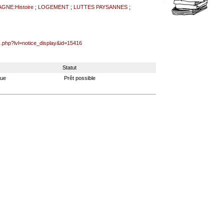
NE:Histoire
;
LOGEMENT
;
LUTTES PAYSANNES
;
x.php?lvl=notice_display&id=15416
Statut
que
Prêt possible