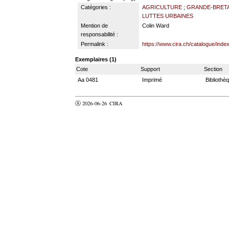
Catégories :
AGRICULTURE
;
GRANDE-BRETAG
LUTTES URBAINES
Mention de
Colin Ward
responsabilité :
Permalink :
https://www.cira.ch/catalogue/inde
Exemplaires (1)
Cote
Support
Section
Aa 0481
Imprimé
Bibliothè
Ⓐ 2026-06-26
CIRA
valider