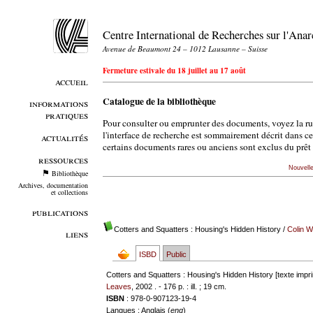
Centre International de Recherches sur l'An
Avenue de Beaumont 24 – 1012 Lausanne – Suisse
Fermeture estivale du 18 juillet au 17 août
accueil
Catalogue de la bibliothèque
informations
pratiques
Pour consulter ou emprunter des documents, voyez la r
l'interface de recherche est sommairement décrit dans c
actualités
certains documents rares ou anciens sont exclus du prêt 
ressources
Nouvell
Bibliothèque
Archives, documentation
et collections
publications
Cotters and Squatters : Housing's Hidden History
/
Colin 
liens
ISBD
Public
Cotters and Squatters : Housing's Hidden History [texte impr
Leaves
, 2002 . - 176 p. : ill. ; 19 cm.
ISBN
: 978-0-907123-19-4
Langues
: Anglais (
eng
)