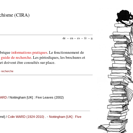
archisme (CIRA)
de
–
en
–
es
–
fr
–
it
ubrique
informations pratiques
. Le fonctionnement de
e
guide de recherche
. Les périodiques, les brochures et
et doivent être consultés sur place.
e recherche
WARD
/ Nottingham [UK] : Five Leaves (2002)
imé] /
Colin WARD (1924-2010)
. -
Nottingham [UK] : Five