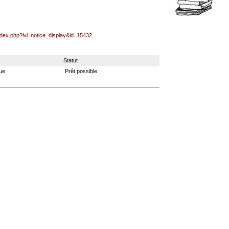
index.php?lvl=notice_display&id=15432
Statut
que
Prêt possible