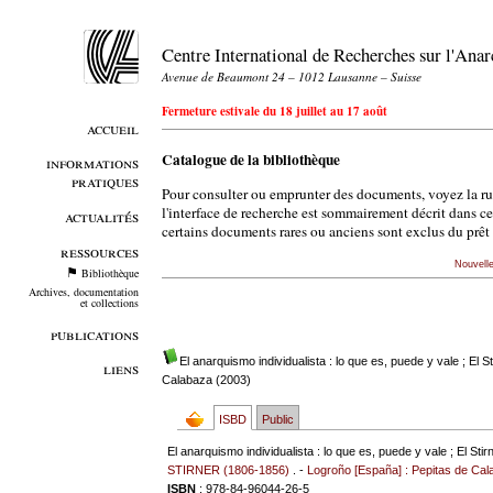
Centre International de Recherches sur l'An
Avenue de Beaumont 24 – 1012 Lausanne – Suisse
Fermeture estivale du 18 juillet au 17 août
accueil
Catalogue de la bibliothèque
informations
pratiques
Pour consulter ou emprunter des documents, voyez la r
l'interface de recherche est sommairement décrit dans c
actualités
certains documents rares ou anciens sont exclus du prêt 
ressources
Nouvell
Bibliothèque
Archives, documentation
et collections
publications
El anarquismo individualista : lo que es, puede y vale ; El S
liens
Calabaza (2003)
ISBD
Public
El anarquismo individualista : lo que es, puede y vale ; El Sti
STIRNER (1806-1856)
. -
Logroño [España] : Pepitas de Ca
ISBN
: 978-84-96044-26-5