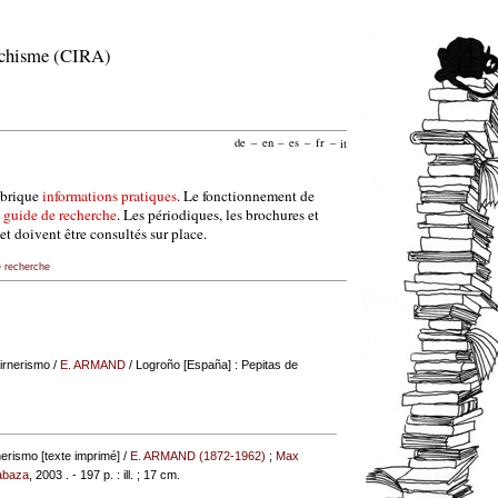
archisme (CIRA)
de
–
en
–
es
–
fr
–
it
ubrique
informations pratiques
. Le fonctionnement de
e
guide de recherche
. Les périodiques, les brochures et
et doivent être consultés sur place.
e recherche
tirnerismo
/
E. ARMAND
/ Logroño [España] : Pepitas de
rnerismo [texte imprimé] /
E. ARMAND (1872-1962)
;
Max
labaza
, 2003 . - 197 p. : ill. ; 17 cm.