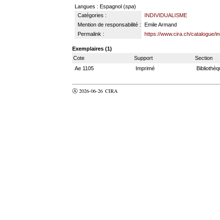
Langues
: Espagnol (
spa
)
Catégories :
INDIVIDUALISME
Mention de responsabilité :
Emile Armand
Permalink :
https://www.cira.ch/catalogue/
Exemplaires (1)
Cote
Support
Section
Ae 1105
Imprimé
Bibliothè
Ⓐ 2026-06-26
CIRA
valider