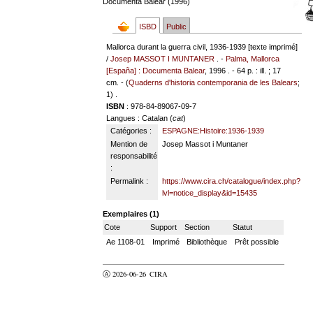
Documenta Balear (1996)
ISBD
Public
Mallorca durant la guerra civil, 1936-1939 [texte imprimé]
/
Josep MASSOT I MUNTANER
. -
Palma, Mallorca
[España] : Documenta Balear
, 1996 . - 64 p. : ill. ; 17
cm. - (
Quaderns d'historia contemporania de les Balears
;
1) .
ISBN
: 978-84-89067-09-7
Langues
: Catalan (
cat
)
Catégories :
ESPAGNE:Histoire:1936-1939
Mention de
Josep Massot i Muntaner
responsabilité
:
Permalink :
https://www.cira.ch/catalogue/index.php?
lvl=notice_display&id=15435
Exemplaires (1)
Cote
Support
Section
Statut
Ae 1108-01
Imprimé
Bibliothèque
Prêt possible
Ⓐ 2026-06-26
CIRA
valider