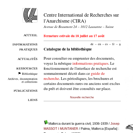
Centre International de Recherches sur
l'Anarchisme (CIRA)
Avenue de Beaumont 24 – 1012 Lausanne – Suisse
accueil
Fermeture estivale du 18 juillet au 17 août
informations
de
–
en
–
es
–
fr
–
it
pratiques
Catalogue de la bibliothèque
Pour consulter ou emprunter des documents,
actualités
voyez la rubrique
informations pratiques
. Le
ressources
fonctionnement de l'interface de recherche est
sommairement décrit dans ce
guide de
Bibliothèque
recherche
. Les périodiques, les brochures et
Archives, documentation
et collections
certains documents rares ou anciens sont exclus
du prêt et doivent être consultés sur place.
publications
Nouvelle recherche
liens
Mallorca durant la guerra civil, 1936-1939
/
Josep
MASSOT I MUNTANER
/ Palma, Mallorca [España] :