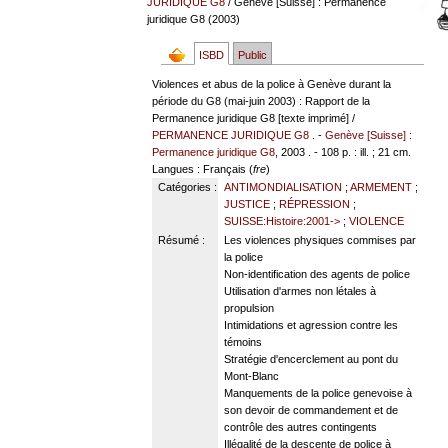
JURIDIQUE G8
/ Genève [Suisse] : Permanence
juridique G8 (2003)
ISBD
Public
Violences et abus de la police à Genève durant la
période du G8 (mai-juin 2003) : Rapport de la
Permanence juridique G8 [texte imprimé] /
PERMANENCE JURIDIQUE G8
. -
Genève [Suisse] :
Permanence juridique G8
, 2003 . - 108 p. : ill. ; 21 cm.
Langues
: Français (
fre
)
Catégories :
ANTIMONDIALISATION
;
ARMEMENT
;
JUSTICE
;
RÉPRESSION
;
SUISSE:Histoire:2001->
;
VIOLENCE
Résumé :
Les violences physiques commises par
la police
Non-identification des agents de police
Utilisation d'armes non létales à
propulsion
Intimidations et agression contre les
témoins
Stratégie d'encerclement au pont du
Mont-Blanc
Manquements de la police genevoise à
son devoir de commandement et de
contrôle des autres contingents
Illégalité de la descente de police à