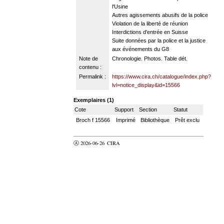
l'Usine
Autres agissements abusifs de la police
Violation de la liberté de réunion
Interdictions d'entrée en Suisse
Suite données par la police et la justice
aux événements du G8
Note de
Chronologie. Photos. Table dét.
contenu :
Permalink :
https://www.cira.ch/catalogue/index.php?
lvl=notice_display&id=15566
Exemplaires (1)
Cote
Support
Section
Statut
Broch f 15566
Imprimé
Bibliothèque
Prêt exclu
Ⓐ 2026-06-26
CIRA
valider