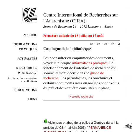
Centre International de Recherches sur
l'Anarchisme (CIRA)
Avenue de Beaumont 24 – 1012 Lausanne – Suisse
accueil
Fermeture estivale du 18 juillet au 17 août
informations
de
–
en
–
es
–
fr
–
it
pratiques
Catalogue de la bibliothèque
Pour consulter ou emprunter des documents,
actualités
voyez la rubrique
informations pratiques
. Le
ressources
fonctionnement de l'interface de recherche est
sommairement décrit dans ce
guide de
Bibliothèque
recherche
. Les périodiques, les brochures et
Archives, documentation
et collections
certains documents rares ou anciens sont exclus
du prêt et doivent être consultés sur place.
publications
Nouvelle recherche
liens
Violences et abus de la police à Genève durant la
période du G8 (mai-juin 2003)
/
PERMANENCE