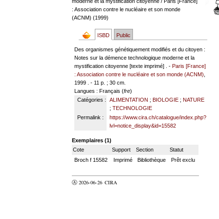
moderne et la mystification citoyenne
/ Paris [France]
: Association contre le nucléaire et son monde
(ACNM) (1999)
ISBD
Public
Des organismes génétiquement modifiés et du citoyen :
Notes sur la démence technologique moderne et la
mystification citoyenne [texte imprimé] . -
Paris [France]
: Association contre le nucléaire et son monde (ACNM)
,
1999 . - 11 p. ; 30 cm.
Langues
: Français (
fre
)
Catégories :
ALIMENTATION
;
BIOLOGIE
;
NATURE
;
TECHNOLOGIE
Permalink :
https://www.cira.ch/catalogue/index.php?
lvl=notice_display&id=15582
Exemplaires (1)
Cote
Support
Section
Statut
Broch f 15582
Imprimé
Bibliothèque
Prêt exclu
Ⓐ 2026-06-26
CIRA
valider