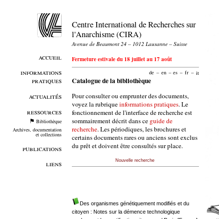
Centre International de Recherches sur
l'Anarchisme (CIRA)
Avenue de Beaumont 24 – 1012 Lausanne – Suisse
accueil
Fermeture estivale du 18 juillet au 17 août
informations
de
–
en
–
es
–
fr
–
it
pratiques
Catalogue de la bibliothèque
Pour consulter ou emprunter des documents,
actualités
voyez la rubrique
informations pratiques
. Le
ressources
fonctionnement de l'interface de recherche est
sommairement décrit dans ce
guide de
Bibliothèque
recherche
. Les périodiques, les brochures et
Archives, documentation
et collections
certains documents rares ou anciens sont exclus
du prêt et doivent être consultés sur place.
publications
Nouvelle recherche
liens
Des organismes génétiquement modifiés et du
citoyen : Notes sur la démence technologique