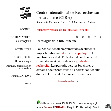
Centre International de Recherches sur
l'Anarchisme (CIRA)
Avenue de Beaumont 24 – 1012 Lausanne – Suisse
accueil
Fermeture estivale du 18 juillet au 17 août
informations
de
–
en
–
es
–
fr
–
it
pratiques
Catalogue de la bibliothèque
Pour consulter ou emprunter des documents,
actualités
voyez la rubrique
informations pratiques
. Le
ressources
fonctionnement de l'interface de recherche est
sommairement décrit dans ce
guide de
Bibliothèque
recherche
. Les périodiques, les brochures et
Archives, documentation
et collections
certains documents rares ou anciens sont exclus
du prêt et doivent être consultés sur place.
publications
Nouvelle recherche
liens
(Mille novecento) 1968-1969 : formidabili, quegli
anni
/
Andrea FERRARI
/ Reggio Emilia [Italia] : Studio