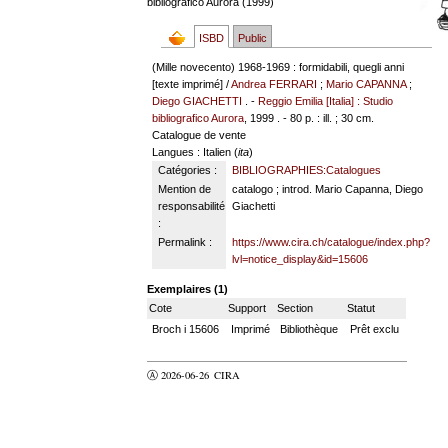
bibliografico Aurora (1999)
ISBD
Public
(Mille novecento) 1968-1969 : formidabili, quegli anni
[texte imprimé] /
Andrea FERRARI
;
Mario CAPANNA
;
Diego GIACHETTI
. -
Reggio Emilia [Italia] : Studio
bibliografico Aurora
, 1999 . - 80 p. : ill. ; 30 cm.
Catalogue de vente
Langues
: Italien (
ita
)
Catégories :
BIBLIOGRAPHIES:Catalogues
Mention de
catalogo ; introd. Mario Capanna, Diego
responsabilité
Giachetti
:
Permalink :
https://www.cira.ch/catalogue/index.php?
lvl=notice_display&id=15606
Exemplaires (1)
Cote
Support
Section
Statut
Broch i 15606
Imprimé
Bibliothèque
Prêt exclu
Ⓐ 2026-06-26
CIRA
valider