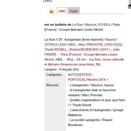
(1981)
ISBD
Public
est un bulletin de
La Rue
/
Maurice JOYEUX
/ Paris
[France] : Groupe libertaire Louise Michel
La Rue n°29 : Autogestion [texte imprimé] /
Maurice
JOYEUX (1910-1991)
;
Marc PREVOTEL (1933-2010)
;
Thyde ROSELL
;
Roland BOSDEVEIX (1947-)
;
João
FREIRE
. -
Paris [France] : Groupe libertaire Louise
Michel
, 1981 . - 99 p. ; 24 cm. - (
La Rue, revue culturelle
et littéraire d'expression anarchiste
; 29) .
Langues
: Français (
fre
)
Catégories :
AUTOGESTION
;
PORTUGAL:Histoire:1974->
Résumé :
- L'autogestion / Maurice Joyeux
- Si l'autogestion était un fascisme
rampant / Marc Prevotel
- Quelles organisations et pour quoi faire
? / Thyde Rosell
- L'anarchisme et l'autogestion / groupe
Malatesta
- La société autogérée / Roland
Bosdeveix