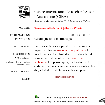
Centre International de Recherches sur
l'Anarchisme (CIRA)
Avenue de Beaumont 24 – 1012 Lausanne – Suisse
accueil
Fermeture estivale du 18 juillet au 17 août
informations
de
–
en
–
es
–
fr
–
it
pratiques
Catalogue de la bibliothèque
Pour consulter ou emprunter des documents,
actualités
voyez la rubrique
informations pratiques
. Le
ressources
fonctionnement de l'interface de recherche est
sommairement décrit dans ce
guide de
Bibliothèque
recherche
. Les périodiques, les brochures et
Archives, documentation
et collections
certains documents rares ou anciens sont exclus
du prêt et doivent être consultés sur place.
publications
Nouvelle recherche
liens
La Rue n°29 : Autogestion
/
Maurice JOYEUX
/
Paris [France] : Groupe libertaire Louise Michel