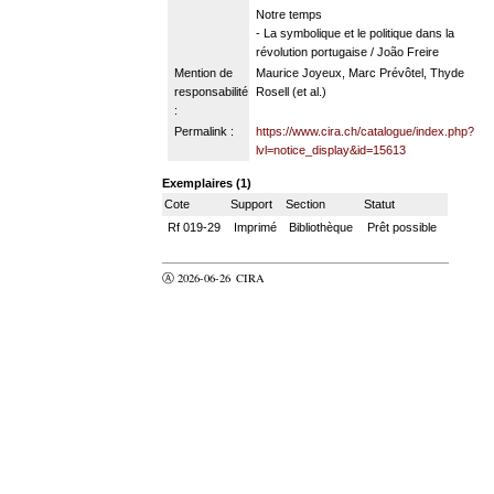
Notre temps
- La symbolique et le politique dans la
révolution portugaise / João Freire
Mention de
Maurice Joyeux, Marc Prévôtel, Thyde
responsabilité
Rosell (et al.)
:
Permalink :
https://www.cira.ch/catalogue/index.php?
lvl=notice_display&id=15613
Exemplaires (1)
Cote
Support
Section
Statut
Rf 019-29
Imprimé
Bibliothèque
Prêt possible
Ⓐ 2026-06-26
CIRA
valider