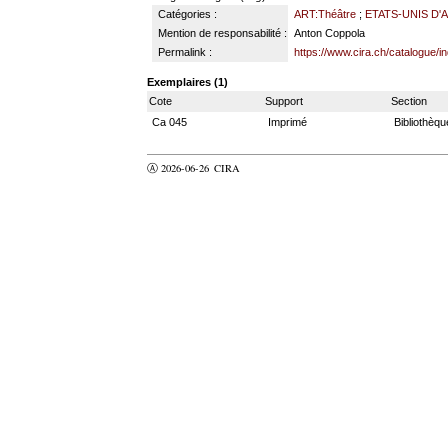
Catégories :
ART:Théâtre
;
ETATS-UNIS D'A
Mention de responsabilité :
Anton Coppola
Permalink :
https://www.cira.ch/catalogue/
Exemplaires (1)
Cote
Support
Section
Ca 045
Imprimé
Bibliothèqu
Ⓐ 2026-06-26
CIRA
valider