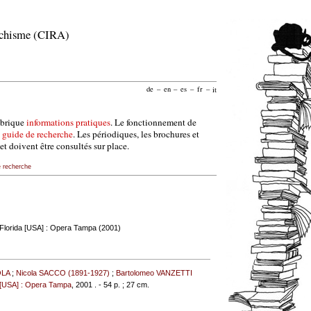
archisme (CIRA)
de
–
en
–
es
–
fr
–
it
ubrique
informations pratiques
. Le fonctionnement de
e
guide de recherche
. Les périodiques, les brochures et
et doivent être consultés sur place.
e recherche
Florida [USA] : Opera Tampa (2001)
OLA
;
Nicola SACCO (1891-1927)
;
Bartolomeo VANZETTI
 [USA] : Opera Tampa
, 2001 . - 54 p. ; 27 cm.