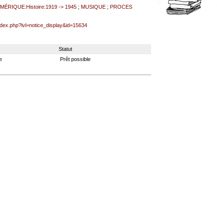
MÉRIQUE:Histoire:1919 -> 1945
;
MUSIQUE
;
PROCES
index.php?lvl=notice_display&id=15634
Statut
e
Prêt possible