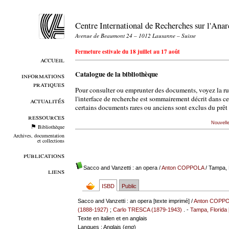
Centre International de Recherches sur l'An
Avenue de Beaumont 24 – 1012 Lausanne – Suisse
Fermeture estivale du 18 juillet au 17 août
accueil
Catalogue de la bibliothèque
informations
pratiques
Pour consulter ou emprunter des documents, voyez la r
l'interface de recherche est sommairement décrit dans c
actualités
certains documents rares ou anciens sont exclus du prêt 
ressources
Nouvell
Bibliothèque
Archives, documentation
et collections
publications
Sacco and Vanzetti : an opera
/
Anton COPPOLA
/ Tampa, 
liens
ISBD
Public
Sacco and Vanzetti : an opera [texte imprimé] /
Anton COPP
(1888-1927)
;
Carlo TRESCA (1879-1943)
. -
Tampa, Florida
Texte en italien et en anglais
Langues
: Anglais (
eng
)