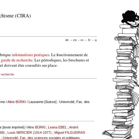
archisme (CIRA)
de
–
en
–
es
–
fr
–
it
ubrique
informations pratiques
. Le fonctionnement de
e
guide de recherche
. Les périodiques, les brochures et
et doivent être consultés sur place.
e recherche
isme
/
Aline BÜRKI
/ Lausanne [Suisse] : Université, Fac. des
e [texte imprimé] /
Aline BÜRKI
;
Leana EBEL
;
André
68)
;
Louis MERCIER (1914-1977)
;
Miguel FILGUEIRAS
: Université, Fac. des sciences sociales et politiques
,