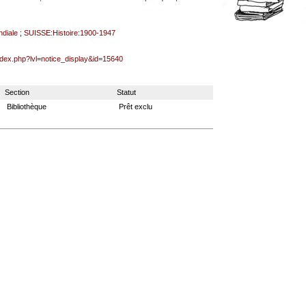
diale
;
SUISSE:Histoire:1900-1947
index.php?lvl=notice_display&id=15640
Section
Statut
Bibliothèque
Prêt exclu