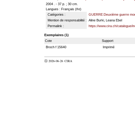
2004 . - 37 p. ; 30 cm.
Langues
: Français (
fre
)
Catégories :
GUERRE:Deuxième guerre mon
Mention de responsabilité :
Aline Burki, Leana Ebel
Permalink :
https://www.cira.ch/catalogue/
Exemplaires (1)
Cote
Support
Broch f 15640
Imprimé
Ⓐ 2026-06-26
CIRA
valider