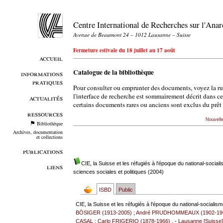
Centre International de Recherches sur l'An
Avenue de Beaumont 24 – 1012 Lausanne – Suisse
Fermeture estivale du 18 juillet au 17 août
accueil
Catalogue de la bibliothèque
informations
pratiques
Pour consulter ou emprunter des documents, voyez la r
l'interface de recherche est sommairement décrit dans c
actualités
certains documents rares ou anciens sont exclus du prêt 
ressources
Nouvell
Bibliothèque
Archives, documentation
et collections
publications
CIE, la Suisse et les réfugiés à l'époque du national-social
liens
sciences sociales et politiques (2004)
ISBD
Public
CIE, la Suisse et les réfugiés à l'époque du national-socialism
BÖSIGER (1913-2005)
;
André PRUDHOMMEAUX (1902-19
CASAL
;
Carlo FRIGERIO (1878-1966)
. -
Lausanne [Suisse] 