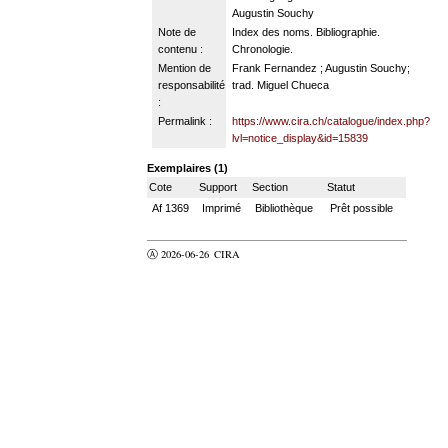
Augustin Souchy
Note de
Index des noms. Bibliographie.
contenu :
Chronologie.
Mention de
Frank Fernandez ; Augustin Souchy;
responsabilité
trad. Miguel Chueca
:
Permalink :
https://www.cira.ch/catalogue/index.php?
lvl=notice_display&id=15839
Exemplaires (1)
Cote
Support
Section
Statut
Af 1369
Imprimé
Bibliothèque
Prêt possible
Ⓐ 2026-06-26
CIRA
valider