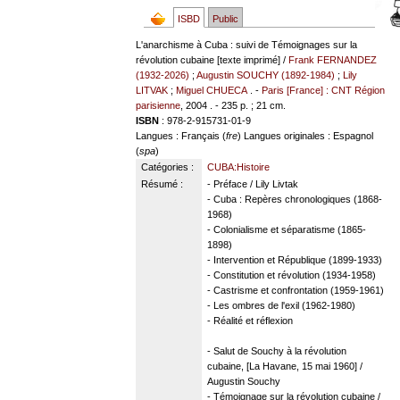
ISBD
Public
L'anarchisme à Cuba : suivi de Témoignages sur la
révolution cubaine [texte imprimé] /
Frank FERNANDEZ
(1932-2026)
;
Augustin SOUCHY (1892-1984)
;
Lily
LITVAK
;
Miguel CHUECA
. -
Paris [France] : CNT Région
parisienne
, 2004 . - 235 p. ; 21 cm.
ISBN
: 978-2-915731-01-9
Langues
: Français (
fre
)
Langues originales
: Espagnol
(
spa
)
Catégories :
CUBA:Histoire
Résumé :
- Préface / Lily Livtak
- Cuba : Repères chronologiques (1868-
1968)
- Colonialisme et séparatisme (1865-
1898)
- Intervention et République (1899-1933)
- Constitution et révolution (1934-1958)
- Castrisme et confrontation (1959-1961)
- Les ombres de l'exil (1962-1980)
- Réalité et réflexion
- Salut de Souchy à la révolution
cubaine, [La Havane, 15 mai 1960] /
Augustin Souchy
- Témoignage sur la révolution cubaine /