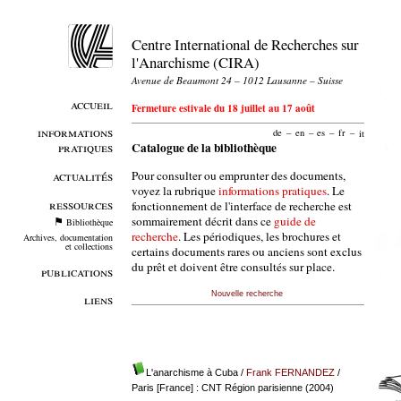
Centre International de Recherches sur
l'Anarchisme (CIRA)
Avenue de Beaumont 24 – 1012 Lausanne – Suisse
accueil
Fermeture estivale du 18 juillet au 17 août
informations
de
–
en
–
es
–
fr
–
it
pratiques
Catalogue de la bibliothèque
Pour consulter ou emprunter des documents,
actualités
voyez la rubrique
informations pratiques
. Le
ressources
fonctionnement de l'interface de recherche est
sommairement décrit dans ce
guide de
Bibliothèque
recherche
. Les périodiques, les brochures et
Archives, documentation
et collections
certains documents rares ou anciens sont exclus
du prêt et doivent être consultés sur place.
publications
Nouvelle recherche
liens
L'anarchisme à Cuba
/
Frank FERNANDEZ
/
Paris [France] : CNT Région parisienne (2004)