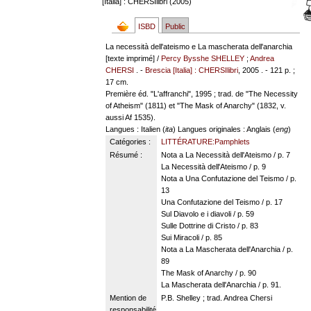
[Italia] : CHERSIlibri (2005)
ISBD
Public
La necessità dell'ateismo e La mascherata dell'anarchia
[texte imprimé] /
Percy Bysshe SHELLEY
;
Andrea
CHERSI
. -
Brescia [Italia] : CHERSIlibri
, 2005 . - 121 p. ;
17 cm.
Première éd. "L'affranchi", 1995 ; trad. de "The Necessity
of Atheism" (1811) et "The Mask of Anarchy" (1832, v.
aussi Af 1535).
Langues
: Italien (
ita
)
Langues originales
: Anglais (
eng
)
Catégories :
LITTÉRATURE:Pamphlets
Résumé :
Nota a La Necessità dell'Ateismo / p. 7
La Necessità dell'Ateismo / p. 9
Nota a Una Confutazione del Teismo / p.
13
Una Confutazione del Teismo / p. 17
Sul Diavolo e i diavoli / p. 59
Sulle Dottrine di Cristo / p. 83
Sui Miracoli / p. 85
Nota a La Mascherata dell'Anarchia / p.
89
The Mask of Anarchy / p. 90
La Mascherata dell'Anarchia / p. 91.
Mention de
P.B. Shelley ; trad. Andrea Chersi
responsabilité