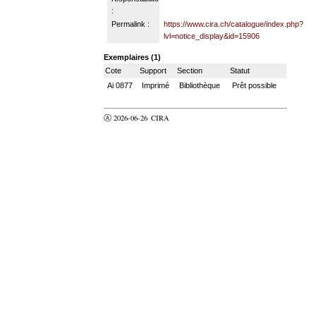
:
Permalink :
https://www.cira.ch/catalogue/index.php?
lvl=notice_display&id=15906
Exemplaires (1)
Cote
Support
Section
Statut
Ai 0877
Imprimé
Bibliothèque
Prêt possible
Ⓐ 2026-06-26
CIRA
valider