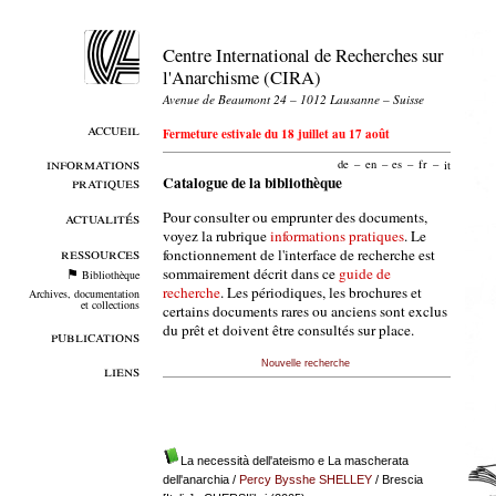
Centre International de Recherches sur
l'Anarchisme (CIRA)
Avenue de Beaumont 24 – 1012 Lausanne – Suisse
accueil
Fermeture estivale du 18 juillet au 17 août
informations
de
–
en
–
es
–
fr
–
it
pratiques
Catalogue de la bibliothèque
Pour consulter ou emprunter des documents,
actualités
voyez la rubrique
informations pratiques
. Le
ressources
fonctionnement de l'interface de recherche est
sommairement décrit dans ce
guide de
Bibliothèque
recherche
. Les périodiques, les brochures et
Archives, documentation
et collections
certains documents rares ou anciens sont exclus
du prêt et doivent être consultés sur place.
publications
Nouvelle recherche
liens
La necessità dell'ateismo e La mascherata
dell'anarchia
/
Percy Bysshe SHELLEY
/ Brescia