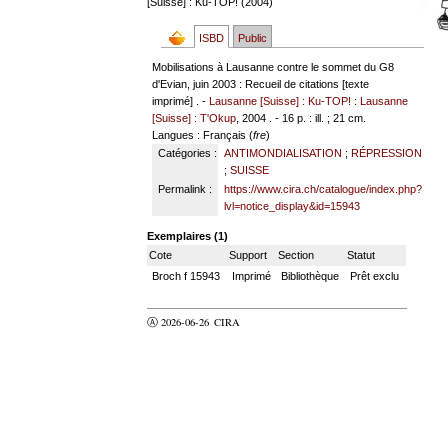
[Suisse] : Ku-TOP! (2004)
ISBD
Public
Mobilisations à Lausanne contre le sommet du G8
d'Evian, juin 2003 : Recueil de citations [texte
imprimé] . -
Lausanne [Suisse] : Ku-TOP!
:
Lausanne
[Suisse] : T'Okup
, 2004 . - 16 p. : ill. ; 21 cm.
Langues
: Français (
fre
)
Catégories :
ANTIMONDIALISATION
;
RÉPRESSION
;
SUISSE
Permalink :
https://www.cira.ch/catalogue/index.php?
lvl=notice_display&id=15943
Exemplaires (1)
Cote
Support
Section
Statut
Broch f 15943
Imprimé
Bibliothèque
Prêt exclu
Ⓐ 2026-06-26
CIRA
valider