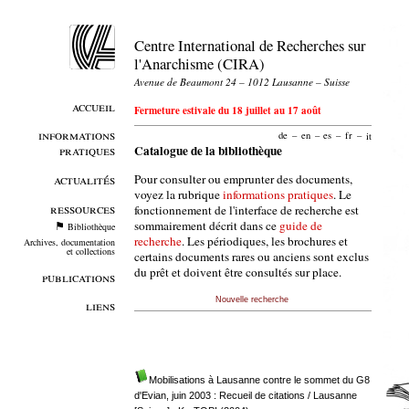
Centre International de Recherches sur
l'Anarchisme (CIRA)
Avenue de Beaumont 24 – 1012 Lausanne – Suisse
accueil
Fermeture estivale du 18 juillet au 17 août
informations
de
–
en
–
es
–
fr
–
it
pratiques
Catalogue de la bibliothèque
Pour consulter ou emprunter des documents,
actualités
voyez la rubrique
informations pratiques
. Le
ressources
fonctionnement de l'interface de recherche est
sommairement décrit dans ce
guide de
Bibliothèque
recherche
. Les périodiques, les brochures et
Archives, documentation
et collections
certains documents rares ou anciens sont exclus
du prêt et doivent être consultés sur place.
publications
Nouvelle recherche
liens
Mobilisations à Lausanne contre le sommet du G8
d'Evian, juin 2003 : Recueil de citations
/ Lausanne