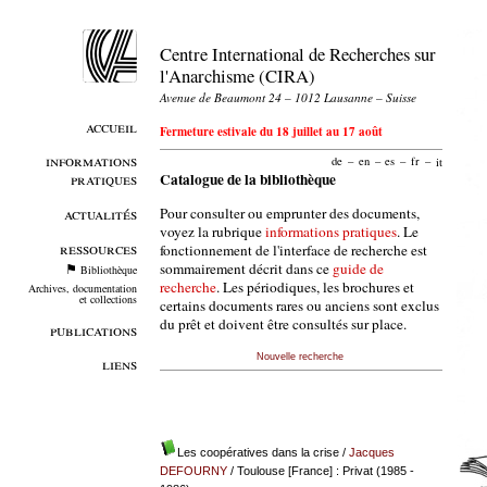
Centre International de Recherches sur
l'Anarchisme (CIRA)
Avenue de Beaumont 24 – 1012 Lausanne – Suisse
accueil
Fermeture estivale du 18 juillet au 17 août
informations
de
–
en
–
es
–
fr
–
it
pratiques
Catalogue de la bibliothèque
Pour consulter ou emprunter des documents,
actualités
voyez la rubrique
informations pratiques
. Le
ressources
fonctionnement de l'interface de recherche est
sommairement décrit dans ce
guide de
Bibliothèque
recherche
. Les périodiques, les brochures et
Archives, documentation
et collections
certains documents rares ou anciens sont exclus
du prêt et doivent être consultés sur place.
publications
Nouvelle recherche
liens
Les coopératives dans la crise
/
Jacques
DEFOURNY
/ Toulouse [France] : Privat (1985 -