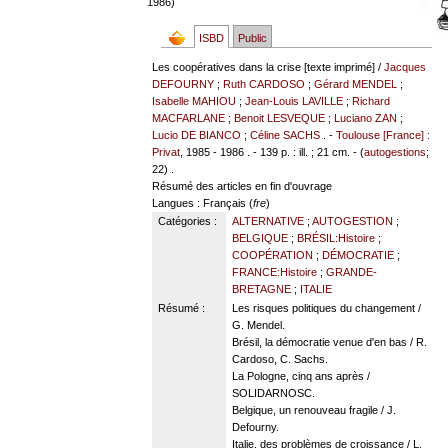
1986)
ISBD
Public
Les coopératives dans la crise [texte imprimé] /
Jacques
DEFOURNY
;
Ruth CARDOSO
;
Gérard MENDEL
;
Isabelle MAHIOU
;
Jean-Louis LAVILLE
;
Richard
MACFARLANE
;
Benoit LESVEQUE
;
Luciano ZAN
;
Lucio DE BIANCO
;
Céline SACHS
. -
Toulouse [France] :
Privat
, 1985 - 1986 . - 139 p. : ill. ; 21 cm. - (
autogestions
;
22) .
Résumé des articles en fin d'ouvrage
Langues
: Français (
fre
)
Catégories :
ALTERNATIVE
;
AUTOGESTION
;
BELGIQUE
;
BRÉSIL:Histoire
;
COOPÉRATION
;
DÉMOCRATIE
;
FRANCE:Histoire
;
GRANDE-
BRETAGNE
;
ITALIE
Résumé :
Les risques politiques du changement /
G. Mendel.
Brésil, la démocratie venue d'en bas / R.
Cardoso, C. Sachs.
La Pologne, cinq ans après /
SOLIDARNOSC.
Belgique, un renouveau fragile / J.
Defourny.
Italie, des problèmes de croissance / L.