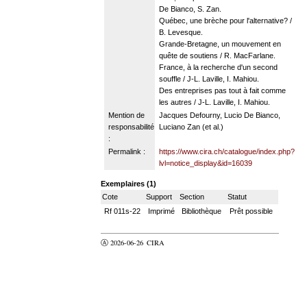
De Bianco, S. Zan.
Québec, une brèche pour l'alternative? /
B. Levesque.
Grande-Bretagne, un mouvement en
quête de soutiens / R. MacFarlane.
France, à la recherche d'un second
souffle / J-L. Laville, I. Mahiou.
Des entreprises pas tout à fait comme
les autres / J-L. Laville, I. Mahiou.
Mention de
Jacques Defourny, Lucio De Bianco,
responsabilité
Luciano Zan (et al.)
:
Permalink :
https://www.cira.ch/catalogue/index.php?
lvl=notice_display&id=16039
Exemplaires (1)
Cote
Support
Section
Statut
Rf 011s-22
Imprimé
Bibliothèque
Prêt possible
Ⓐ 2026-06-26
CIRA
valider