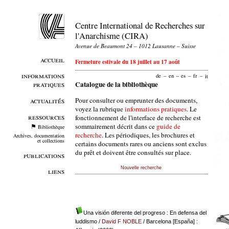
Centre International de Recherches sur
l'Anarchisme (CIRA)
Avenue de Beaumont 24 – 1012 Lausanne – Suisse
accueil
Fermeture estivale du 18 juillet au 17 août
informations
de
–
en
–
es
–
fr
–
it
pratiques
Catalogue de la bibliothèque
Pour consulter ou emprunter des documents,
actualités
voyez la rubrique
informations pratiques
. Le
ressources
fonctionnement de l'interface de recherche est
sommairement décrit dans ce
guide de
Bibliothèque
recherche
. Les périodiques, les brochures et
Archives, documentation
et collections
certains documents rares ou anciens sont exclus
du prêt et doivent être consultés sur place.
publications
Nouvelle recherche
liens
Una visión diferente del progreso : En defensa del
luddismo
/
David F NOBLE
/ Barcelona [España] :