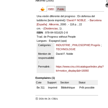
Alikornio (2000)
ISBD
Public
Una visión diferente del progreso : En defensa del
luddismo [texte imprimé] /
David F NOBLE
. -
Barcelona
[España] : Alikornio
, 2000 . - 118 p. ; 22
cm. - (
Disidencias
; 1) .
ISBN
: 978-84-931625-2-8
Trad. de Progress without People
Langues
: Espagnol (
spa
)
Catégories :
INDUSTRIE
;
PHILOSOPHIE:Progrès
;
TECHNOLOGIE
Mention de
David F. Noble
responsabilité
:
Permalink :
https://www.cira.ch/catalogue/index.php?
lvl=notice_display&id=16060
Exemplaires (1)
Cote
Support
Section
Statut
Be 311
Imprimé
Bibliothèque
Prêt possible
Ⓐ 2026-06-26
CIRA
valider