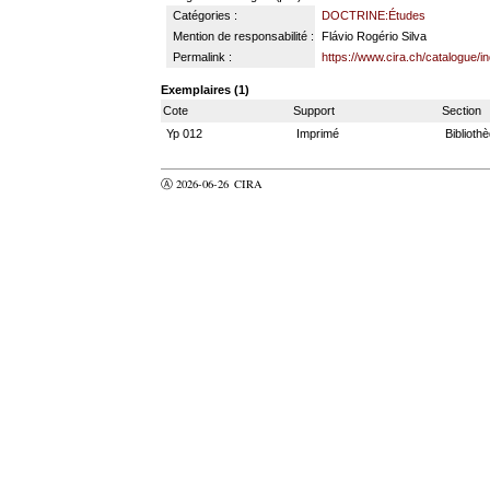
Catégories :
DOCTRINE:Études
Mention de responsabilité :
Flávio Rogério Silva
Permalink :
https://www.cira.ch/catalogue/
Exemplaires (1)
Cote
Support
Section
Yp 012
Imprimé
Biblioth
Ⓐ 2026-06-26
CIRA
valider