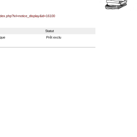
index.php?lvl=notice_display&id=16100
Statut
èque
Prêt exclu