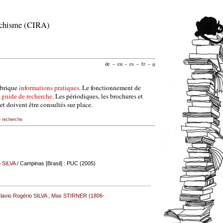
archisme (CIRA)
de
–
en
–
es
–
fr
–
it
ubrique
informations pratiques
. Le fonctionnement de
e
guide de recherche
. Les périodiques, les brochures et
et doivent être consultés sur place.
e recherche
o SILVA
/ Campinas [Brasil] : PUC (2005)
lavio Rogério SILVA
;
Max STIRNER (1806-