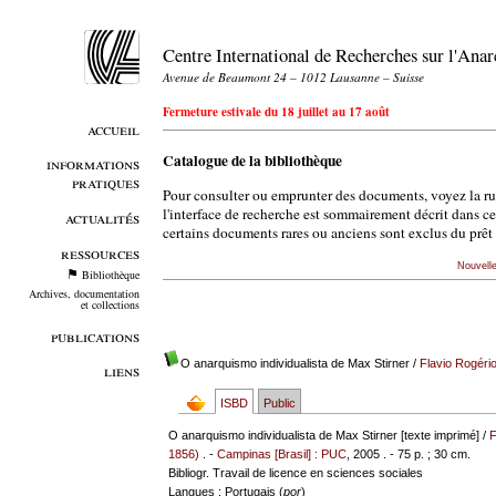
Centre International de Recherches sur l'An
Avenue de Beaumont 24 – 1012 Lausanne – Suisse
Fermeture estivale du 18 juillet au 17 août
accueil
Catalogue de la bibliothèque
informations
pratiques
Pour consulter ou emprunter des documents, voyez la r
l'interface de recherche est sommairement décrit dans c
actualités
certains documents rares ou anciens sont exclus du prêt 
ressources
Nouvell
Bibliothèque
Archives, documentation
et collections
publications
O anarquismo individualista de Max Stirner
/
Flavio Rogéri
liens
ISBD
Public
O anarquismo individualista de Max Stirner [texte imprimé] /
F
1856)
. -
Campinas [Brasil] : PUC
, 2005 . - 75 p. ; 30 cm.
Bibliogr. Travail de licence en sciences sociales
Langues
: Portugais (
por
)