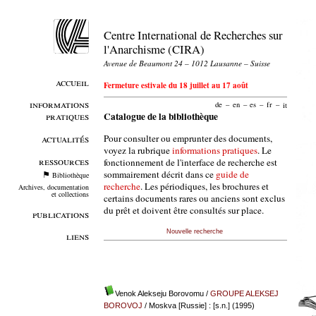
Centre International de Recherches sur
l'Anarchisme (CIRA)
Avenue de Beaumont 24 – 1012 Lausanne – Suisse
accueil
Fermeture estivale du 18 juillet au 17 août
informations
de
–
en
–
es
–
fr
–
it
pratiques
Catalogue de la bibliothèque
Pour consulter ou emprunter des documents,
actualités
voyez la rubrique
informations pratiques
. Le
ressources
fonctionnement de l'interface de recherche est
sommairement décrit dans ce
guide de
Bibliothèque
recherche
. Les périodiques, les brochures et
Archives, documentation
et collections
certains documents rares ou anciens sont exclus
du prêt et doivent être consultés sur place.
publications
Nouvelle recherche
liens
Venok Alekseju Borovomu
/
GROUPE ALEKSEJ
BOROVOJ
/ Moskva [Russie] : [s.n.] (1995)