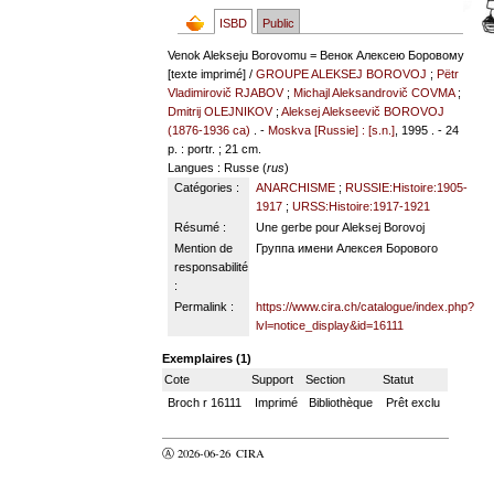
ISBD
Public
Venok Alekseju Borovomu = Венок Алексею Боровому
[texte imprimé] /
GROUPE ALEKSEJ BOROVOJ
;
Pëtr
Vladimirovič RJABOV
;
Michajl Aleksandrovič COVMA
;
Dmitrij OLEJNIKOV
;
Aleksej Alekseevič BOROVOJ
(1876-1936 ca)
. -
Moskva [Russie] : [s.n.]
, 1995 . - 24
p. : portr. ; 21 cm.
Langues
: Russe (
rus
)
Catégories :
ANARCHISME
;
RUSSIE:Histoire:1905-
1917
;
URSS:Histoire:1917-1921
Résumé :
Une gerbe pour Aleksej Borovoj
Mention de
Группа имени Алексея Борового
responsabilité
:
Permalink :
https://www.cira.ch/catalogue/index.php?
lvl=notice_display&id=16111
Exemplaires (1)
Cote
Support
Section
Statut
Broch r 16111
Imprimé
Bibliothèque
Prêt exclu
Ⓐ 2026-06-26
CIRA
valider