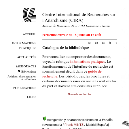
Centre International de Recherches sur
l'Anarchisme (CIRA)
Avenue de Beaumont 24 – 1012 Lausanne – Suisse
accueil
Fermeture estivale du 18 juillet au 17 août
informations
de
–
en
–
es
–
fr
–
it
pratiques
Catalogue de la bibliothèque
Pour consulter ou emprunter des documents,
actualités
voyez la rubrique
informations pratiques
. Le
ressources
fonctionnement de l'interface de recherche est
sommairement décrit dans ce
guide de
Bibliothèque
recherche
. Les périodiques, les brochures et
Archives, documentation
et collections
certains documents rares ou anciens sont exclus
du prêt et doivent être consultés sur place.
publications
Nouvelle recherche
liens
Autogestión y anarcosindicalismo en la España
revolucionaria
/
Frank MINTZ
/ Madrid [España] :