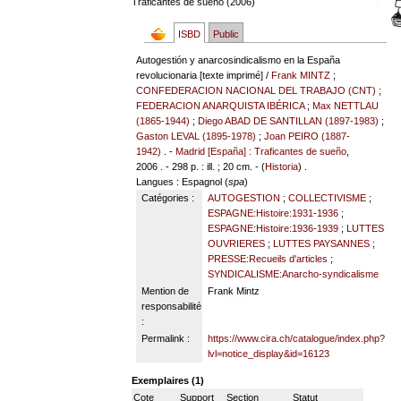
Traficantes de sueño (2006)
ISBD
Public
Autogestión y anarcosindicalismo en la España
revolucionaria [texte imprimé] /
Frank MINTZ
;
CONFEDERACION NACIONAL DEL TRABAJO (CNT)
;
FEDERACION ANARQUISTA IBÉRICA
;
Max NETTLAU
(1865-1944)
;
Diego ABAD DE SANTILLAN (1897-1983)
;
Gaston LEVAL (1895-1978)
;
Joan PEIRO (1887-
1942)
. -
Madrid [España] : Traficantes de sueño
,
2006 . - 298 p. : ill. ; 20 cm. - (
Historia
) .
Langues
: Espagnol (
spa
)
Catégories :
AUTOGESTION
;
COLLECTIVISME
;
ESPAGNE:Histoire:1931-1936
;
ESPAGNE:Histoire:1936-1939
;
LUTTES
OUVRIERES
;
LUTTES PAYSANNES
;
PRESSE:Recueils d'articles
;
SYNDICALISME:Anarcho-syndicalisme
Mention de
Frank Mintz
responsabilité
:
Permalink :
https://www.cira.ch/catalogue/index.php?
lvl=notice_display&id=16123
Exemplaires (1)
Cote
Support
Section
Statut