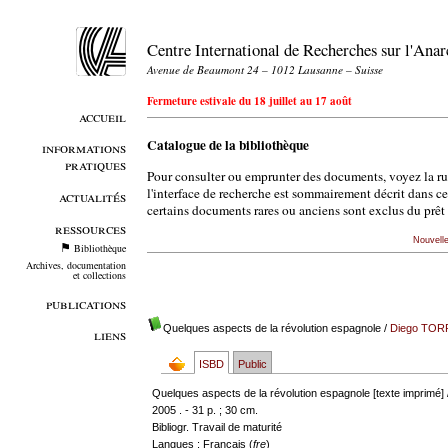
Centre International de Recherches sur l'An
Avenue de Beaumont 24 – 1012 Lausanne – Suisse
Fermeture estivale du 18 juillet au 17 août
accueil
Catalogue de la bibliothèque
informations
pratiques
Pour consulter ou emprunter des documents, voyez la r
l'interface de recherche est sommairement décrit dans c
actualités
certains documents rares ou anciens sont exclus du prêt 
ressources
Nouvell
Bibliothèque
Archives, documentation
et collections
publications
Quelques aspects de la révolution espagnole
/
Diego TOR
liens
ISBD
Public
Quelques aspects de la révolution espagnole [texte imprimé]
2005 . - 31 p. ; 30 cm.
Bibliogr. Travail de maturité
Langues
: Français (
fre
)