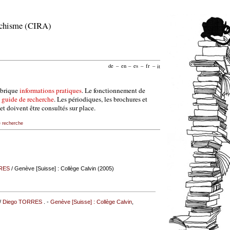
archisme (CIRA)
de
–
en
–
es
–
fr
–
it
ubrique
informations pratiques
. Le fonctionnement de
e
guide de recherche
. Les périodiques, les brochures et
et doivent être consultés sur place.
e recherche
RES
/ Genève [Suisse] : Collège Calvin (2005)
 /
Diego TORRES
. -
Genève [Suisse] : Collège Calvin
,