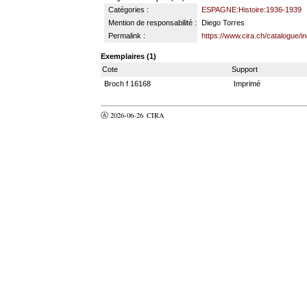
Catégories :
ESPAGNE:Histoire:1936-1939
Mention de responsabilité :
Diego Torres
Permalink :
https://www.cira.ch/catalogue/
Exemplaires (1)
Cote
Support
Broch f 16168
Imprimé
Ⓐ 2026-06-26
CIRA
valider