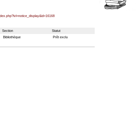
index.php?lvl=notice_display&id=16168
Section
Statut
Bibliothèque
Prêt exclu