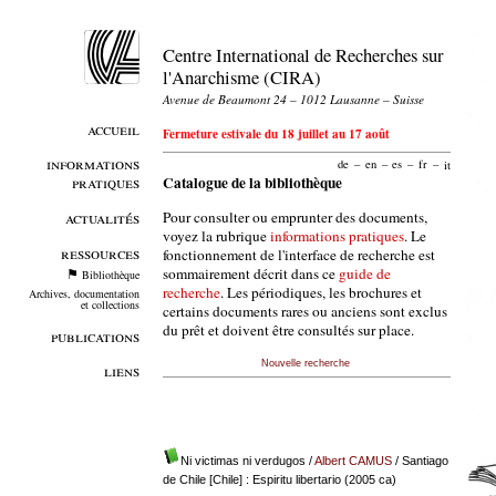
Centre International de Recherches sur
l'Anarchisme (CIRA)
Avenue de Beaumont 24 – 1012 Lausanne – Suisse
accueil
Fermeture estivale du 18 juillet au 17 août
informations
de
–
en
–
es
–
fr
–
it
pratiques
Catalogue de la bibliothèque
Pour consulter ou emprunter des documents,
actualités
voyez la rubrique
informations pratiques
. Le
ressources
fonctionnement de l'interface de recherche est
sommairement décrit dans ce
guide de
Bibliothèque
recherche
. Les périodiques, les brochures et
Archives, documentation
et collections
certains documents rares ou anciens sont exclus
du prêt et doivent être consultés sur place.
publications
Nouvelle recherche
liens
Ni victimas ni verdugos
/
Albert CAMUS
/ Santiago
de Chile [Chile] : Espiritu libertario (2005 ca)