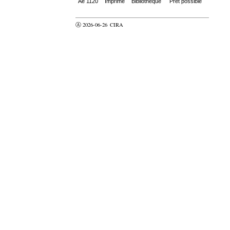
Ae 1120
Imprimé
Bibliothèque
Prêt possible
Ⓐ 2026-06-26
CIRA
valider