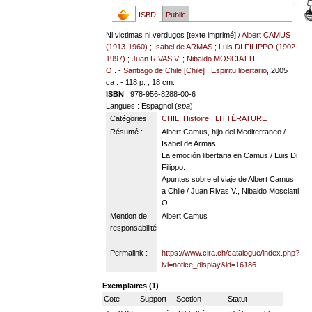
ISBD
Public
Ni victimas ni verdugos [texte imprimé] /
Albert CAMUS
(1913-1960)
;
Isabel de ARMAS
;
Luis DI FILIPPO (1902-
1997)
;
Juan RIVAS V.
;
Nibaldo MOSCIATTI
O
. -
Santiago de Chile [Chile] : Espiritu libertario
, 2005
ca . - 118 p. ; 18 cm.
ISBN
: 978-956-8288-00-6
Langues
: Espagnol (
spa
)
Catégories :
CHILI:Histoire
;
LITTÉRATURE
Résumé :
Albert Camus, hijo del Mediterraneo /
Isabel de Armas.
La emoción libertaria en Camus / Luis Di
Filippo.
Apuntes sobre el viaje de Albert Camus
a Chile / Juan Rivas V., Nibaldo Mosciatti
O.
Mention de
Albert Camus
responsabilité
:
Permalink :
https://www.cira.ch/catalogue/index.php?
lvl=notice_display&id=16186
Exemplaires (1)
Cote
Support
Section
Statut