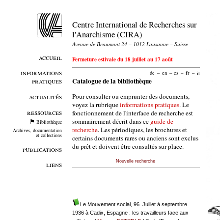
Centre International de Recherches sur
l'Anarchisme (CIRA)
Avenue de Beaumont 24 – 1012 Lausanne – Suisse
accueil
Fermeture estivale du 18 juillet au 17 août
informations
de
–
en
–
es
–
fr
–
it
pratiques
Catalogue de la bibliothèque
Pour consulter ou emprunter des documents,
actualités
voyez la rubrique
informations pratiques
. Le
ressources
fonctionnement de l'interface de recherche est
sommairement décrit dans ce
guide de
Bibliothèque
recherche
. Les périodiques, les brochures et
Archives, documentation
et collections
certains documents rares ou anciens sont exclus
du prêt et doivent être consultés sur place.
publications
Nouvelle recherche
liens
Le Mouvement social, 96. Juillet à septembre
1936 à Cadix, Espagne : les travailleurs face aux