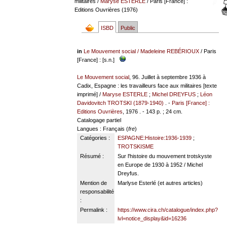
militaires
/
Maryse ESTERLE
/ Paris [France] :
Editions Ouvrières (1976)
ISBD
Public
in
Le Mouvement social
/
Madeleine REBÉRIOUX
/ Paris
[France] : [s.n.]
Le Mouvement social
, 96. Juillet à septembre 1936 à
Cadix, Espagne : les travailleurs face aux militaires [texte
imprimé] /
Maryse ESTERLE
;
Michel DREYFUS
;
Léon
Davidovitch TROTSKI (1879-1940)
. -
Paris [France] :
Editions Ouvrières
, 1976 . - 143 p. ; 24 cm.
Catalogage partiel
Langues
: Français (
fre
)
Catégories :
ESPAGNE:Histoire:1936-1939
;
TROTSKISME
Résumé :
Sur l'histoire du mouvement trotskyste
en Europe de 1930 à 1952 / Michel
Dreyfus.
Mention de
Marlyse Esterlé (et autres articles)
responsabilité
:
Permalink :
https://www.cira.ch/catalogue/index.php?
lvl=notice_display&id=16236