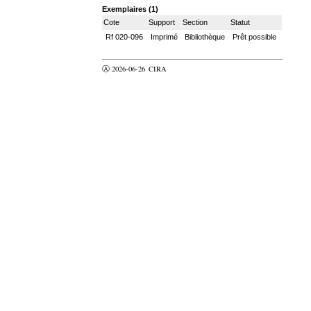
Exemplaires (1)
Cote
Support
Section
Statut
Rf 020-096
Imprimé
Bibliothèque
Prêt possible
Ⓐ 2026-06-26
CIRA
valider