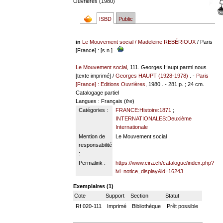
Ouvrières (1980)
ISBD
Public
in
Le Mouvement social
/
Madeleine REBÉRIOUX
/ Paris
[France] : [s.n.]
Le Mouvement social
, 111. Georges Haupt parmi nous
[texte imprimé] /
Georges HAUPT (1928-1978)
. -
Paris
[France] : Editions Ouvrières
, 1980 . - 281 p. ; 24 cm.
Catalogage partiel
Langues
: Français (
fre
)
Catégories :
FRANCE:Histoire:1871
;
INTERNATIONALES:Deuxième
Internationale
Mention de
Le Mouvement social
responsabilité
:
Permalink :
https://www.cira.ch/catalogue/index.php?
lvl=notice_display&id=16243
Exemplaires (1)
Cote
Support
Section
Statut
Rf 020-111
Imprimé
Bibliothèque
Prêt possible