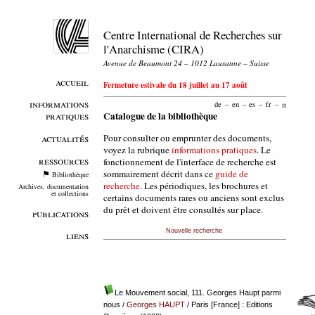
Centre International de Recherches sur
l'Anarchisme (CIRA)
Avenue de Beaumont 24 – 1012 Lausanne – Suisse
accueil
Fermeture estivale du 18 juillet au 17 août
informations
de
–
en
–
es
–
fr
–
it
pratiques
Catalogue de la bibliothèque
Pour consulter ou emprunter des documents,
actualités
voyez la rubrique
informations pratiques
. Le
ressources
fonctionnement de l'interface de recherche est
sommairement décrit dans ce
guide de
Bibliothèque
recherche
. Les périodiques, les brochures et
Archives, documentation
et collections
certains documents rares ou anciens sont exclus
du prêt et doivent être consultés sur place.
publications
Nouvelle recherche
liens
Le Mouvement social, 111. Georges Haupt parmi
nous
/
Georges HAUPT
/ Paris [France] : Editions