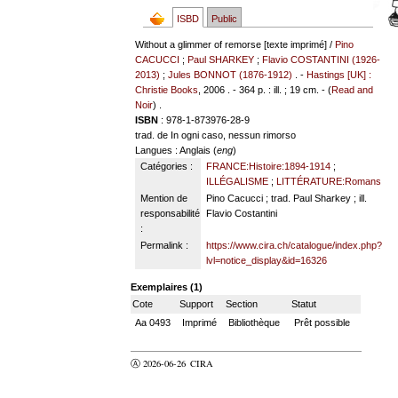
ISBD
Public
Without a glimmer of remorse [texte imprimé] /
Pino
CACUCCI
;
Paul SHARKEY
;
Flavio COSTANTINI (1926-
2013)
;
Jules BONNOT (1876-1912)
. -
Hastings [UK] :
Christie Books
, 2006 . - 364 p. : ill. ; 19 cm. - (
Read and
Noir
) .
ISBN
: 978-1-873976-28-9
trad. de In ogni caso, nessun rimorso
Langues
: Anglais (
eng
)
Catégories :
FRANCE:Histoire:1894-1914
;
ILLÉGALISME
;
LITTÉRATURE:Romans
Mention de
Pino Cacucci ; trad. Paul Sharkey ; ill.
responsabilité
Flavio Costantini
:
Permalink :
https://www.cira.ch/catalogue/index.php?
lvl=notice_display&id=16326
Exemplaires (1)
Cote
Support
Section
Statut
Aa 0493
Imprimé
Bibliothèque
Prêt possible
Ⓐ 2026-06-26
CIRA
valider