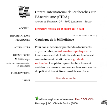
Centre International de Recherches sur
l'Anarchisme (CIRA)
Avenue de Beaumont 24 – 1012 Lausanne – Suisse
accueil
Fermeture estivale du 18 juillet au 17 août
informations
de
–
en
–
es
–
fr
–
it
pratiques
Catalogue de la bibliothèque
Pour consulter ou emprunter des documents,
actualités
voyez la rubrique
informations pratiques
. Le
ressources
fonctionnement de l'interface de recherche est
sommairement décrit dans ce
guide de
Bibliothèque
recherche
. Les périodiques, les brochures et
Archives, documentation
et collections
certains documents rares ou anciens sont exclus
du prêt et doivent être consultés sur place.
publications
Nouvelle recherche
liens
Without a glimmer of remorse
/
Pino CACUCCI
/
Hastings [UK] : Christie Books (2006)