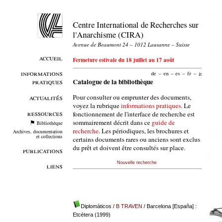
Centre International de Recherches sur
l'Anarchisme (CIRA)
Avenue de Beaumont 24 – 1012 Lausanne – Suisse
accueil
Fermeture estivale du 18 juillet au 17 août
informations
de
–
en
–
es
–
fr
–
it
pratiques
Catalogue de la bibliothèque
Pour consulter ou emprunter des documents,
actualités
voyez la rubrique
informations pratiques
. Le
ressources
fonctionnement de l'interface de recherche est
sommairement décrit dans ce
guide de
Bibliothèque
recherche
. Les périodiques, les brochures et
Archives, documentation
et collections
certains documents rares ou anciens sont exclus
du prêt et doivent être consultés sur place.
publications
Nouvelle recherche
liens
Diplomáticos
/
B TRAVEN
/ Barcelona [España] :
Etcétera (1999)