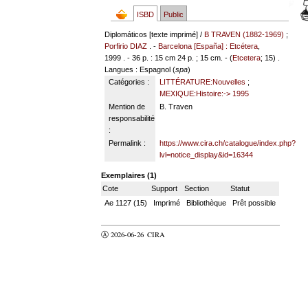
ISBD
Public
Diplomáticos [texte imprimé] /
B TRAVEN (1882-1969)
;
Porfirio DIAZ
. -
Barcelona [España] : Etcétera
,
1999 . - 36 p. : 15 cm 24 p. ; 15 cm. - (
Etcetera
; 15) .
Langues
: Espagnol (
spa
)
Catégories :
LITTÉRATURE:Nouvelles
;
MEXIQUE:Histoire:-> 1995
Mention de
B. Traven
responsabilité
:
Permalink :
https://www.cira.ch/catalogue/index.php?
lvl=notice_display&id=16344
Exemplaires (1)
Cote
Support
Section
Statut
Ae 1127 (15)
Imprimé
Bibliothèque
Prêt possible
Ⓐ 2026-06-26
CIRA
valider