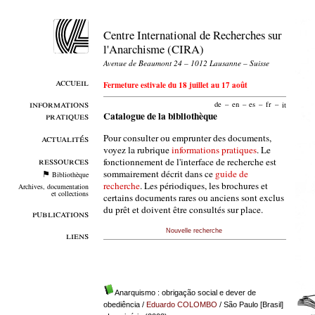
Centre International de Recherches sur
l'Anarchisme (CIRA)
Avenue de Beaumont 24 – 1012 Lausanne – Suisse
accueil
Fermeture estivale du 18 juillet au 17 août
informations
de
–
en
–
es
–
fr
–
it
pratiques
Catalogue de la bibliothèque
Pour consulter ou emprunter des documents,
actualités
voyez la rubrique
informations pratiques
. Le
ressources
fonctionnement de l'interface de recherche est
sommairement décrit dans ce
guide de
Bibliothèque
recherche
. Les périodiques, les brochures et
Archives, documentation
et collections
certains documents rares ou anciens sont exclus
du prêt et doivent être consultés sur place.
publications
Nouvelle recherche
liens
Anarquismo : obrigação social e dever de
obediência
/
Eduardo COLOMBO
/ São Paulo [Brasil]