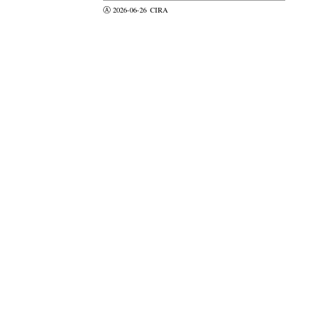
Ⓐ 2026-06-26
CIRA
valider