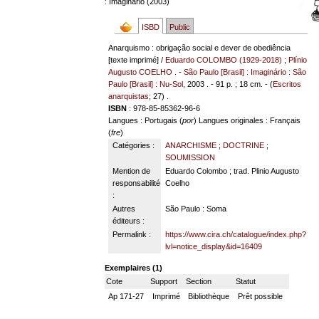
: Imaginário (2003)
ISBD
Public
Anarquismo : obrigação social e dever de obediência
[texte imprimé] /
Eduardo COLOMBO (1929-2018)
;
Plínio
Augusto COELHO
. -
São Paulo [Brasil] : Imaginário
:
São
Paulo [Brasil] : Nu-Sol
, 2003 . - 91 p. ; 18 cm. - (
Escritos
anarquistas
; 27) .
ISBN
: 978-85-85362-96-6
Langues
: Portugais (
por
)
Langues originales
: Français
(
fre
)
Catégories :
ANARCHISME
;
DOCTRINE
;
SOUMISSION
Mention de
Eduardo Colombo ; trad. Plinio Augusto
responsabilité
Coelho
:
Autres
São Paulo : Soma
éditeurs :
Permalink :
https://www.cira.ch/catalogue/index.php?
lvl=notice_display&id=16409
Exemplaires (1)
Cote
Support
Section
Statut
Ap 171-27
Imprimé
Bibliothèque
Prêt possible